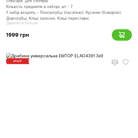
слюсаря, Для столяра
Кількість предметів в наборі, шт - 7
У набір входять - Плоскогубці (пасатижі), Кусачки (бокорізи),
Довгогубці, Кліщі затискні, Кліщі переставні
Дивитися більше
1999 грн
АКЦІЯ