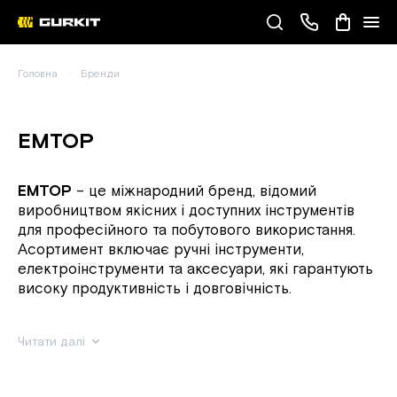
Наші телефони
Головна
Бренди
(093) 343-55-55
EMTOP
EMTOP
– це міжнародний бренд, відомий
виробництвом якісних і доступних інструментів
для професійного та побутового використання.
Асортимент включає ручні інструменти,
електроінструменти та аксесуари, які гарантують
високу продуктивність і довговічність.
Читати далі