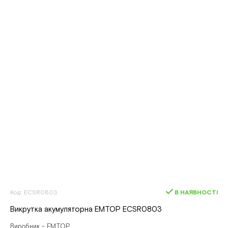
Код: ECSR0803
В НАЯВНОСТІ
Викрутка акумуляторна EMTOP ECSR0803
Виробник - EMTOP