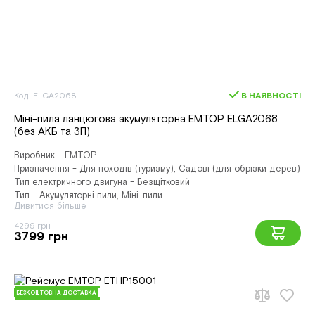
Код: ELGA2068
В НАЯВНОСТІ
Міні-пила ланцюгова акумуляторна EMTOP ELGA2068
(без АКБ та ЗП)
Виробник - EMTOP
Призначення - Для походів (туризму), Садові (для обрізки дерев)
Тип електричного двигуна - Безщітковий
Тип - Акумуляторні пили, Міні-пили
Дивитися більше
4299 грн
3799 грн
БЕЗКОШТОВНА ДОСТАВКА