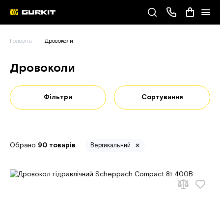
Наші телефони
Головна
Дровоколи
(093) 343-55-55
Дровоколи
Фільтри
Сортування
Обрано
90 товарів
Вертикальний