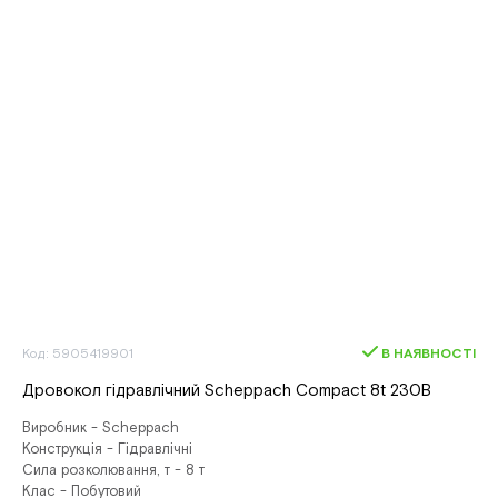
Код: 5905419901
В НАЯВНОСТІ
Дровокол гідравлічний Scheppach Compact 8t 230В
Виробник - Scheppach
Конструкція - Гідравлічні
Сила розколювання, т - 8 т
Клас - Побутовий