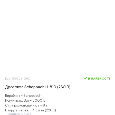
Код: 5905310901
В НАЯВНОСТІ
Дровокол Scheppach HL810 (230 В)
Виробник - Scheppach
Потужність, Ват - 3000 Вт
Сила розколювання, т - 8 т
Напруга мережі - 1 фаза (220В)
Дивитися більше