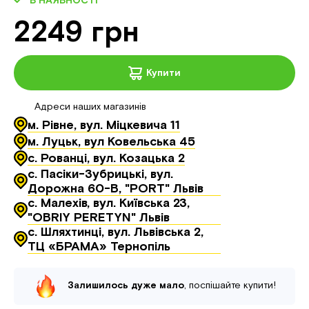
В НАЯВНОСТІ
2249 грн
Купити
Адреси наших магазинів
м. Рівне, вул. Міцкевича 11
м. Луцьк, вул Ковельська 45
с. Рованці, вул. Козацька 2
с. Пасіки-Зубрицькі, вул.
Дорожна 60-В, "PORT" Львів
с. Малехів, вул. Київська 23,
"OBRIY PERETYN" Львів
с. Шляхтинці, вул. Львівська 2,
ТЦ «БРАМА» Тернопіль
Залишилось дуже мало
, поспішайте купити!