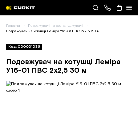
Наші телефони
Головна
Подовжувачі та розгалуджувачі
(093) 343-55-55
Подовжувач на котушці Леміра У16-01 ПВС 2х2,5 30 м
Код: 000031036
Подовжувач на котушці Леміра
У16-01 ПВС 2х2,5 30 м