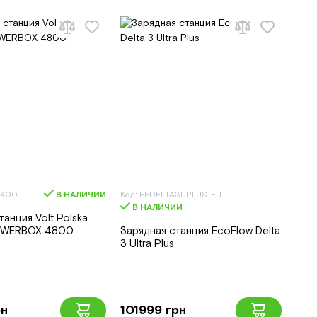
2400
В НАЛИЧИИ
Код: EFDELTA3UPLUS-EU
В НАЛИЧИИ
танция Volt Polska
OWERBOX 4800
Зарядная станция EcoFlow Delta
3 Ultra Plus
рн
101999 грн