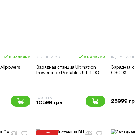
В НАЛИЧИИ
Код: ULT-500
В НАЛИЧИИ
Код: A1755311
Allpowers
Зарядная станция Ultimatron
Зарядная с
Powercube Portable ULT-500
C800X
14999 грн
26999 гр
10599 грн
-29%