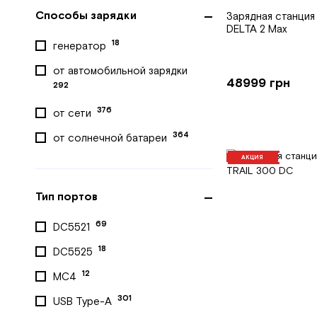
Способы зарядки
Зарядная станция
DELTA 2 Max
18
генератор
от автомобильной зарядки
48999 грн
292
376
от сети
364
от солнечной батареи
АКЦИЯ
Тип портов
69
DC5521
18
DC5525
12
MC4
301
USB Type-A