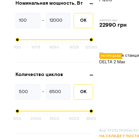
Номинальная мощность, Вт
48
для холодильника
67
для электроприборов
-
ОК
24999 грн
22990 грн
44
универсальные
100
3075
6050
9025
12000
РАСПРОДАЖА
Количество циклов
-
ОК
500
2000
3500
5000
6500
Код: EFDELTA2Max-EU
НА СКЛАДЕ У ПОСТ