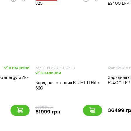
В НАЛИЧИИ
Код: P-EL320-EU-GY-10
Код: E2400L
В НАЛИЧИИ
 Genergy GZE-
Зарядная с
Зарядная станция BLUETTI Elite
E2400 LFP
320
87900 грн
36499 г
61999 грн