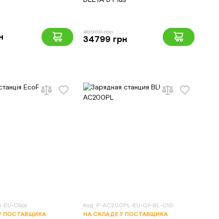
49999 грн
н
34799 грн
3-EU-Cbox
Код: P-AC200PL-EU-GY-BL-010
У ПОСТАВЩИКА
НА СКЛАДЕ У ПОСТАВЩИКА