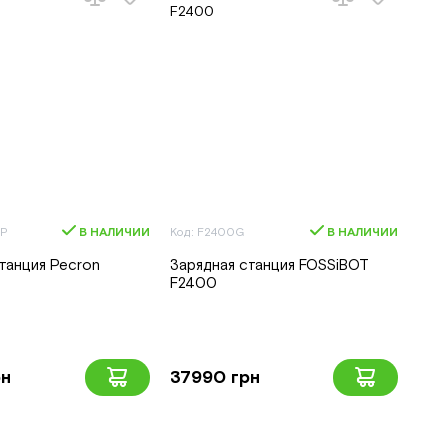
FP
В НАЛИЧИИ
Код: F2400G
В НАЛИЧИИ
танция Pecron
Зарядная станция FOSSiBOT
F2400
рн
37990 грн