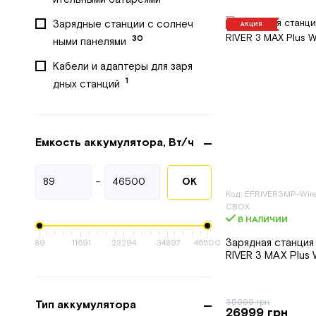
20
GENERGY
Зарядные станции с солнеч
АКЦИЯ
1
30
Growatt
ными панелями
12
Haisic
Кабели и адаптеры для заря
1
дных станций
5
Hyundai
Комплект энергонезависим
1
IEETek
47
ости
1
Iron Angel
Емкость аккумулятора, Вт/ч
6
Микроинвертор
29
Jackery
6
Павербанк
-
ОК
15
Konner&Sohnen
Код: EFRIVER3MP-Wire
Система энергонезависимо
CBOX
3
Kraft&Dele
3
сти
В НАЛИЧИИ
1
Loncin
Зарядная станция
89
11691
23294
34897
46500
RIVER 3 MAX Plus 
4
Marstek
2
MILWAUKEE
35999 грн
Тип аккумулятора
1
26999 грн
Must