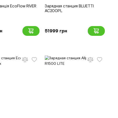
анція EcoFlow RIVER
Зарядная станция BLUETTI
AC200PL
н
51999 грн