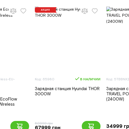
АКЦИЯ
less-EU-
Код: 65980
В НАЛИЧИИ
Код: 5TBBNX
Зарядная станция Hyundai THOR
Зарядная с
3000W
TRAVEL P
 EcoFlow
(2400W)
Wireless
80999 грн
34999 г
67999 грн