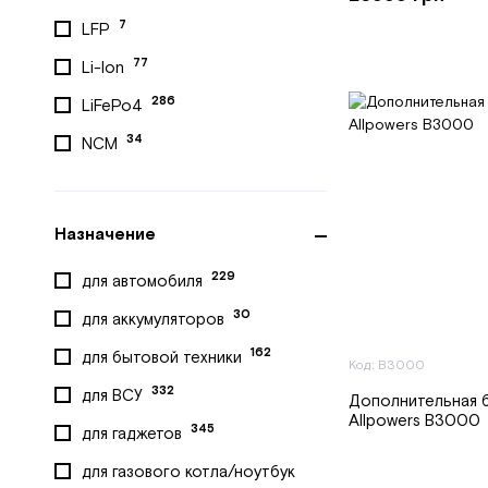
7
LFP
1
Oleo-Mac
77
Li-Ion
3
OSCAL
286
LiFePo4
1
Oukitel
34
NCM
10
PECRON
1
Power-2Go
4
POWISER
Назначение
2
PRAMAC
229
для автомобиля
3
PremiumPower
30
для аккумуляторов
7
PROTESTER
162
для бытовой техники
Код: B3000
7
Stark
332
для ВСУ
Дополнительная 
5
Tekhmann
Allpowers B3000
345
для гаджетов
3
Ultimatron
для газового котла/ноутбук
1