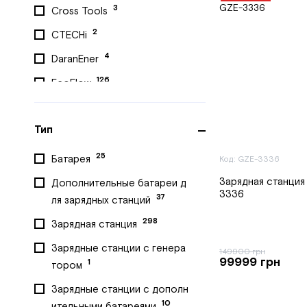
3
Cross Tools
2
CTECHi
4
DaranEner
126
EcoFlow
3
ECOPLAY
Тип
1
Edon
4
ELMAG
25
Батарея
Код: GZE-3336
1
ENERBLOCK
Зарядная станция
Дополнительные батареи д
3336
37
ля зарядных станций
6
EnerSol
298
Зарядная станция
1
EnviroBest
Зарядные станции с генера
1
FORTE
149900 грн
99999 грн
1
тором
10
FOSSiBOT
Зарядные станции с дополн
2
Foursun
10
ительными батареями