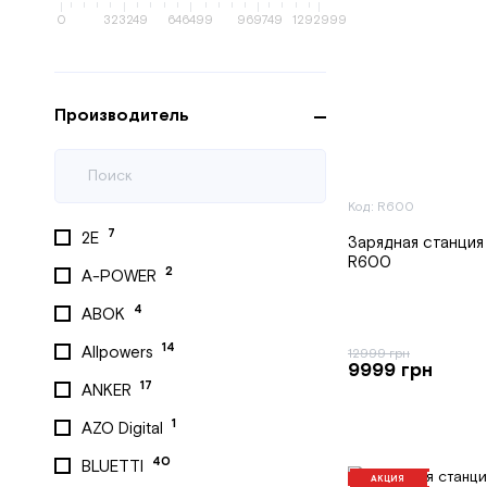
0
323249
646499
969749
1292999
Производитель
Код: R600
7
2E
Зарядная станция 
R600
2
A-POWER
4
ABOK
14
Allpowers
12999 грн
9999 грн
17
ANKER
1
AZO Digital
40
BLUETTI
АКЦИЯ