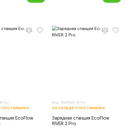
-B-EU
Код: ZMR620-B-EU
У ПОСТАВЩИКА
НА СКЛАДЕ У ПОСТАВЩИКА
танция EcoFlow
Зарядная станция EcoFlow
x
RIVER 2 Pro