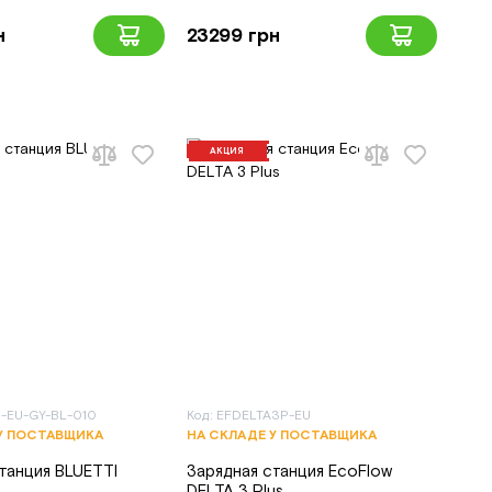
н
23299 грн
АКЦИЯ
P-EU-GY-BL-010
Код: EFDELTA3P-EU
У ПОСТАВЩИКА
НА СКЛАДЕ У ПОСТАВЩИКА
танция BLUETTI
Зарядная станция EcoFlow
DELTA 3 Plus