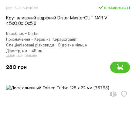
Код: 87015424055
В НАЯВНОСТІ
Круг алмазний відрізний Distar MasterCUT 1A1R V
45x0,8x10x5,8
Виробник - Distar
Призначення - Кераміка, Керамограніт
Спеціалізовані різновиди - Відрізне кільце
Діаметр, мм - 45 мм
Дивитися більше
280 грн