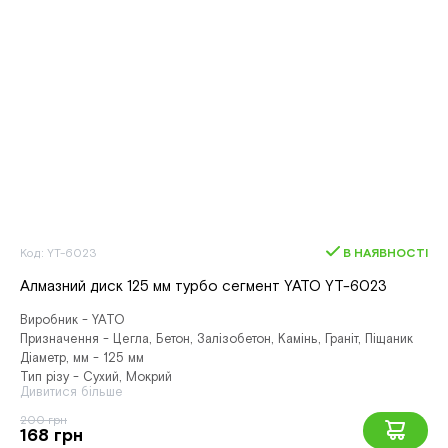
Код: YT-6023
В НАЯВНОСТІ
Алмазний диск 125 мм турбо сегмент YATO YT-6023
Виробник - YATO
Призначення - Цегла, Бетон, Залізобетон, Камінь, Граніт, Піщаник
Діаметр, мм - 125 мм
Тип різу - Сухий, Мокрий
Дивитися більше
200 грн
168 грн