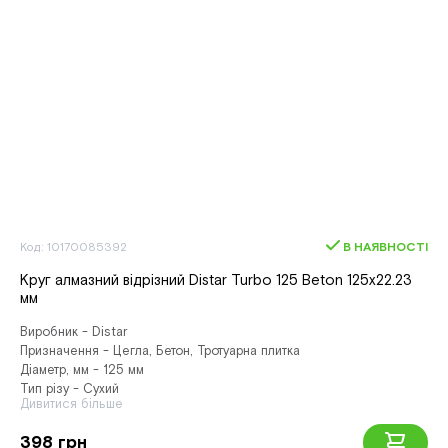
Код: 10170085392
В НАЯВНОСТІ
Круг алмазний вiдрiзний Distar Turbo 125 Beton 125x22.23
мм
Виробник - Distar
Призначення - Цегла, Бетон, Тротуарна плитка
Діаметр, мм - 125 мм
Тип різу - Сухий
Дивитися більше
398 грн