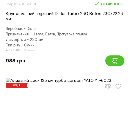
Код: 10170085391
В НАЯВНОСТІ
Круг алмазний вiдрiзний Distar Turbo 230 Beton 230x22.23
мм
Виробник - Distar
Призначення - Цегла, Бетон, Тротуарна плитка
Діаметр, мм - 230 мм
Тип різу - Сухий
Дивитися більше
988 грн
АКЦІЯ