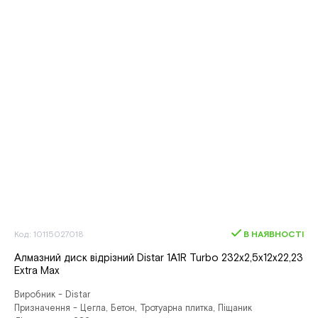
Код: 10115027018
В НАЯВНОСТІ
Алмазний диск вiдрiзний Distar 1A1R Turbo 232x2,5x12x22,23
Extra Max
Виробник - Distar
Призначення - Цегла, Бетон, Тротуарна плитка, Піщаник