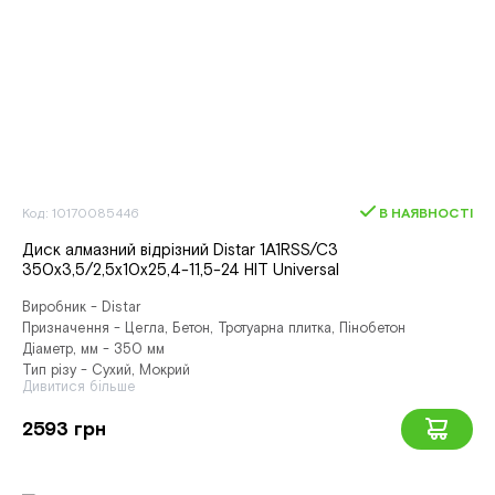
Код: 10170085446
В НАЯВНОСТІ
Диск алмазний відрізний Distar 1A1RSS/C3
350x3,5/2,5x10x25,4-11,5-24 HIT Universal
Виробник - Distar
Призначення - Цегла, Бетон, Тротуарна плитка, Пінобетон
Діаметр, мм - 350 мм
Тип різу - Сухий, Мокрий
Дивитися більше
2593 грн