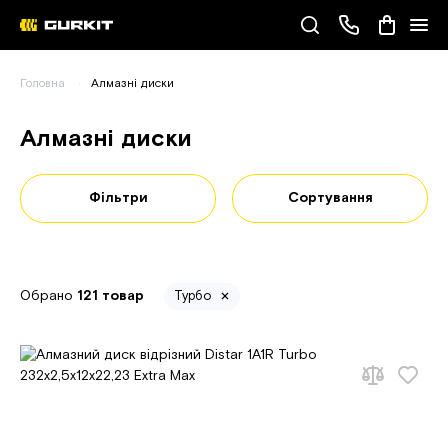
Наші телефони
Головна
Алмазні диски
(093) 343-55-55
Алмазні диски
Фільтри
Сортування
Обрано
121 товар
Турбо