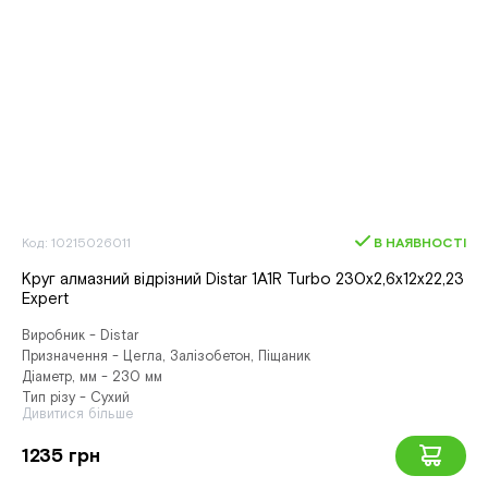
Код: 10215026011
В НАЯВНОСТІ
Круг алмазний вiдрiзний Distar 1A1R Turbo 230x2,6x12x22,23
Expert
Виробник - Distar
Призначення - Цегла, Залізобетон, Піщаник
Діаметр, мм - 230 мм
Тип різу - Сухий
Дивитися більше
1235 грн