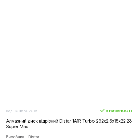
Код: 10115502018
В НАЯВНОСТІ
Алмазний диск вiдрiзний Distar 1A1R Turbo 232x2,6x15x22,23
Super Max
Виробник - Distar