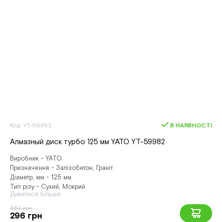
Код: YT-59982
В НАЯВНОСТІ
Алмазный диск турбо 125 мм YATO YT-59982
Виробник - YATO
Призначення - Залізобетон, Граніт
Діаметр, мм - 125 мм
Тип різу - Сухий, Мокрий
Дивитися більше
352 грн
296 грн