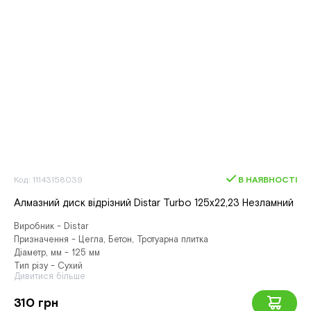
Код: 11143158039
В НАЯВНОСТІ
Алмазний диск вiдрiзний Distar Turbo 125x22,23 Незламний
Виробник - Distar
Призначення - Цегла, Бетон, Тротуарна плитка
Діаметр, мм - 125 мм
Тип різу - Сухий
Дивитися більше
310 грн