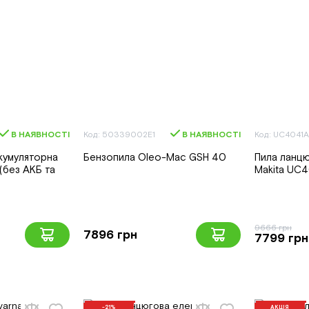
В НАЯВНОСТІ
Код: 50339002E1
В НАЯВНОСТІ
Код: UC4041A
кумуляторна
Бензопила Oleo-Mac GSH 40
Пила ланц
без АКБ та
Makita UC
9666 грн
7896 грн
7799 грн
-21%
АКЦІЯ