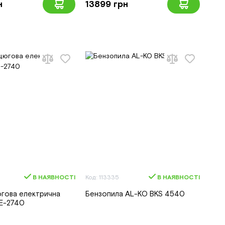
н
13899 грн
В НАЯВНОСТІ
Код: 113335
В НАЯВНОСТІ
югова електрична
Бензопила AL-KO BKS 4540
E-2740