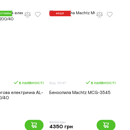
ОСТАВКА
АКЦІЯ
В НАЯВНОСТІ
Код: 11047
В НАЯВНОСТІ
гова електрична AL-
Бензопила Machtz MCG-3545
0/40
6300 грн
4350 грн