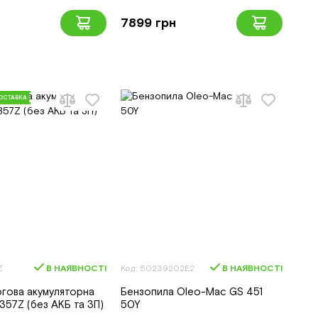
7899 грн
ОСТАВКА
Z
В НАЯВНОСТІ
Код: 50239202E2
В НАЯВНОСТІ
гова акумуляторна
Бензопила Oleo-Mac GS 451
357Z (без АКБ та ЗП)
50Y