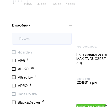
0
22499
44999
67499
89999
Виробник
Код: DUC353Z
4garden
Пила ланцюгова а
MAKITA DUC353Z (
1
AEG
ЗП)
35
AL-KO
1
Altrad Liv
21548 грн
20681 грн
3
APRO
Bass Polska
6
Black&Decker
БЕЗКОШТОВНА ДОСТАВКА