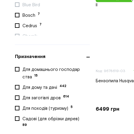
Blue Bird
7
Bosch
7
Cedrus
Chomik
6
DAEWOO
Призначення
6
DeWALT
Dnipro-M
Для домашнього господар
Код: 9678619-03
15
ства
7
ECHO
Бензопила Husqvar
442
Для дому та дачі
2
Edon
614
Для заготівлі дров
4
EGO
5
Для походів (туризму)
6499 грн
11
Einhell
Садові (для обрізки дерев)
7
EMTOP
89
7
FAWORYT