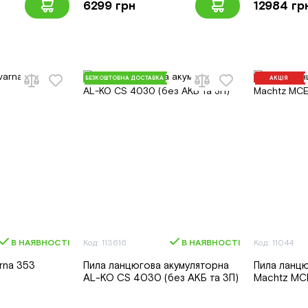
6299 грн
12984 гр
БЕЗКОШТОВНА ДОСТАВКА
АКЦІЯ
В НАЯВНОСТІ
Код: 113616
В НАЯВНОСТІ
Код: 11044
rna 353
Пила ланцюгова акумуляторна
Пила ланц
AL-KO CS 4030 (без АКБ та ЗП)
Machtz MC