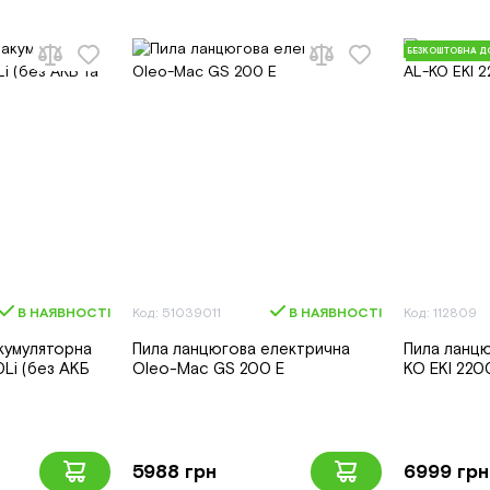
БЕЗКОШТОВНА Д
В НАЯВНОСТІ
Код: 51039011
В НАЯВНОСТІ
Код: 112809
кумуляторна
Пила ланцюгова електрична
Пила ланцю
Li (без АКБ
Oleo-Mac GS 200 E
KO EKI 220
5988 грн
6999 грн