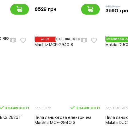
5100 грн
8529 грн
3590 грн
АКЦІЯ
БЕЗКОШТОВНА Д
В НАЯВНОСТІ
Код: 11072
В НАЯВНОСТІ
Код: DUC357
 BKS 2625T
Пила ланцюгова електрична
Пила ланцю
Machtz MCE-2940 S
Makita DUC