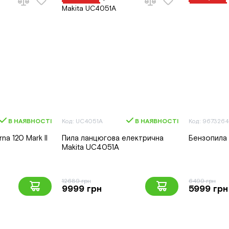
В НАЯВНОСТІ
Код: UC4051A
В НАЯВНОСТІ
Код: 967326
na 120 Mark II
Пила ланцюгова електрична
Бензопила 
Makita UC4051A
12689 грн
6499 грн
9999 грн
5999 грн