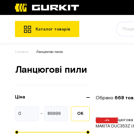
Каталог товарів
Головна
Ланцюгові пили
Ланцюгові пили
Ціна
Обрано
668 тов
-
ОК
-4%