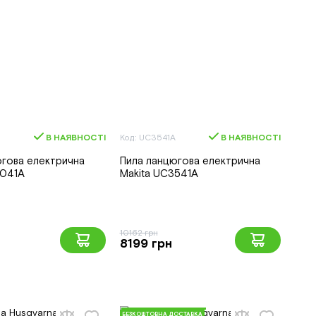
В НАЯВНОСТІ
Код: UC3541A
В НАЯВНОСТІ
югова електрична
Пила ланцюгова електрична
4041A
Makita UC3541A
10162 грн
8199 грн
БЕЗКОШТОВНА ДОСТАВКА