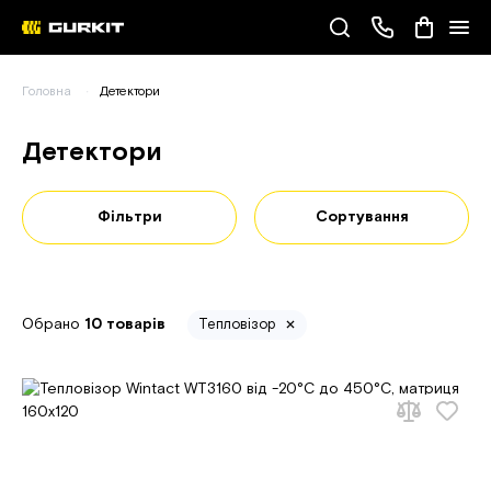
Наші телефони
Головна
Детектори
(093) 343-55-55
Детектори
Фільтри
Сортування
Обрано
10 товарів
Тепловізор