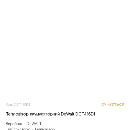
Код: DCT416D1
ОЧІКУЄТЬСЯ
Тепловізор акумуляторний DeWalt DCT416D1
Виробник - DeWALT
Тип пристрою - Тепловізор