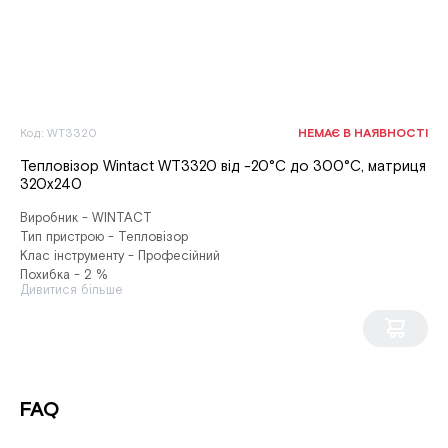
Код: WT3320
НЕМАЄ В НАЯВНОСТІ
Тепловізор Wintact WT3320 від -20°С до 300°С, матриця
320х240
Виробник - WINTACT
Тип пристрою - Тепловізор
Клас інструменту - Професійний
Похибка - 2 %
Дивитися більше
FAQ