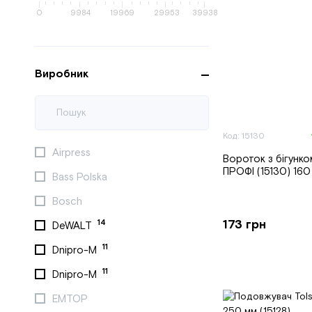
0
9984
19969
29953
39938
Виробник
Код: 15130
Airpress
Вороток з бігунко
ПРОФІ (15130) 160
Bass Polska
Bosch
173 грн
14
DeWALT
11
Dnipro-M
11
Dnipro-M
EMTOP