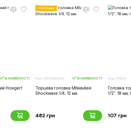
РОЗПРОДАЖ
В НАЯВНОСТІ
Код: 4932492442
В НАЯВНОСТІ
Код: 16568
ий Hoegert
Торцева головка Milwaukee
Головка то
Shockwave 1/4, 12 мм
1/2", 18 мм
482 грн
107 грн