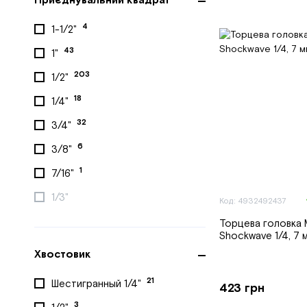
Приєднувальний квадрат
4
1-1/2"
43
1"
203
1/2"
18
1/4"
32
3/4"
6
3/8"
1
7/16"
1/3"
Код: 4932492437
Торцева головка 
Shockwave 1/4, 7 
Хвостовик
21
Шестигранный 1/4"
423 грн
3