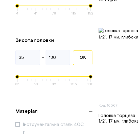
4
41
78
115
152
Висота головки
-
ОК
35
58
82
106
130
Код: 16567
Матеріал
Головка торцева 
1/2", 17 мм, глибок
Інструментальна сталь 40C
r