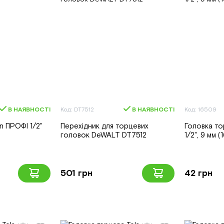
В НАЯВНОСТІ
Код: DT7512
В НАЯВНОСТІ
Код: 16509
n ПРОФІ 1/2"
Перехідник для торцевих
Головка то
головок DeWALT DT7512
1/2", 9 мм 
501 грн
42 грн