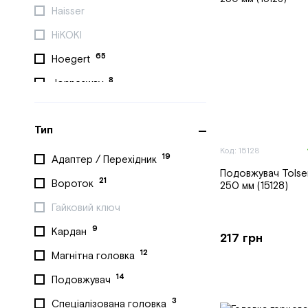
Haisser
HiKOKI
65
Hoegert
8
Jonnesway
28
King Tony
Тип
Kraft&Dele
Код: 15128
5
Makita
19
Адаптер / Перехідник
Подовжувач Tolse
3
Metabo
21
Вороток
250 мм (15128)
61
Mighty Seven
Гайковий ключ
42
MILWAUKEE
9
Кардан
217 грн
Powermat
12
Магнітна головка
Proxxon
14
Подовжувач
Proxxon
3
Спеціалізована головка