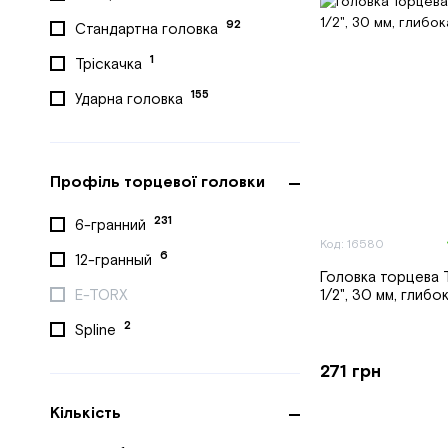
ROTHENBERGER
92
Стандартна головка
Ryobi
1
Тріскачка
Ryobi
155
Ударна головка
STANLEY
1
STHOR
Профіль торцевої головки
TAGRED
231
6-гранний
1
Thorvik
Код: 16580
6
12-гранный
46
Tolsen
Головка торцева 
1/2", 30 мм, глибо
E-TORX
7
TOPTUL
2
Spline
VOREL
271 грн
26
YATO
26
YATO
Кількість