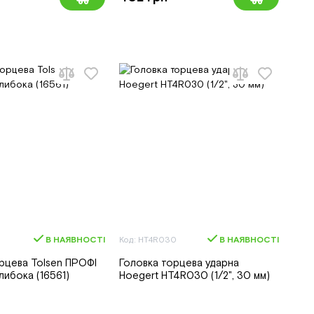
В НАЯВНОСТІ
Код: HT4R030
В НАЯВНОСТІ
рцева Tolsen ПРОФІ
Головка торцева ударна
 глибока (16561)
Hoegert HT4R030 (1/2", 30 мм)