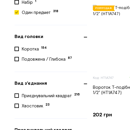
1
Набір
РОЗПРОДАЖ
318
Один предмет
Вид головки
154
Коротка
87
Подовжена / Глибока
Код: HT1A747
Вид з'єднання
Вороток Т-подібн
1/2" (HT1A747)
216
Приєднувальний квадрат
23
Хвостовик
202 грн