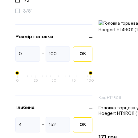
1/2"
3/8"
Розмір головки
-
ОК
0
25
50
75
100
Код: HT4R011
Глибина
Головка торцева 
Hoegert HT4R011 (1/
-
ОК
171 грн