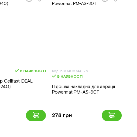
В НАЯВНОСТІ
Код: 5904067441125
В НАЯВНОСТІ
 Cellfast IDEAL
240)
Підошва накладна для аерації
Powermat PM-AS-30T
278 грн