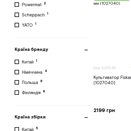
2
Powermat
1
Scheppach
1
YATO
Країна бренду
1
Китай
Код: 1027040
4
Німеччина
Культиватор Fiska
8
Польща
(1027040)
8
Фінляндія
2199 грн
Країна збірки
5
Китай