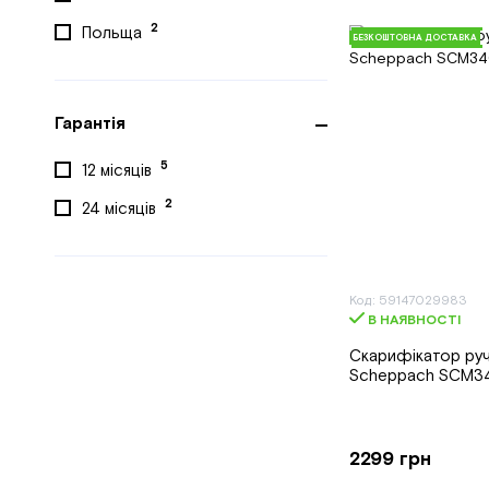
2
Польща
БЕЗКОШТОВНА ДОСТАВКА
Гарантія
5
12 місяців
2
24 місяців
Код: 59147029983
В НАЯВНОСТІ
Скарифікатор ру
Scheppach SCM3
2299 грн