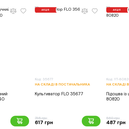
АКЦІЯ
АКЦІЯ
Код: 35677
Код: YT-808
НА СКЛАДІ В ПОСТАЧАЛЬНИКА
НА СКЛАДІ 
чний
Культиватор FLO 35677
Підошва із
40
80820
735 грн
560 грн
617 грн
487 грн