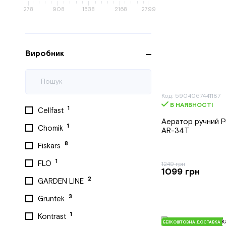
278
908
1538
2168
2799
Виробник
Код: 5904067441187
В НАЯВНОСТІ
1
Cellfast
Аератор ручний 
1
Chomik
AR-34T
8
Fiskars
1
FLO
1249 грн
1099 грн
2
GARDEN LINE
3
Gruntek
1
Kontrast
БЕЗКОШТОВНА ДОСТАВКА