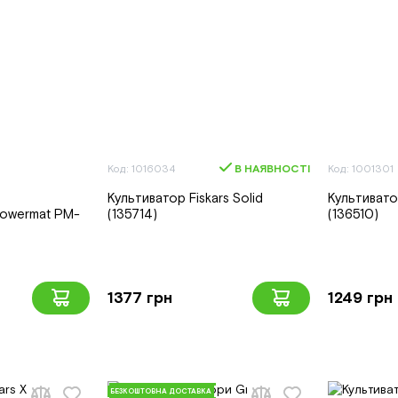
Код: 1016034
В НАЯВНОСТІ
Код: 1001301
Культиватор Fiskars Solid
Культивато
Powermat PM-
(135714)
(136510)
1377 грн
1249 грн
БЕЗКОШТОВНА ДОСТАВКА