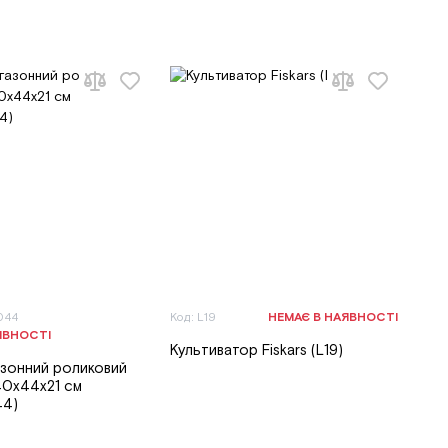
044
Код: L19
НЕМАЄ В НАЯВНОСТІ
ЯВНОСТІ
Культиватор Fiskars (L19)
азонний роликовий
0х44х21 см
44)