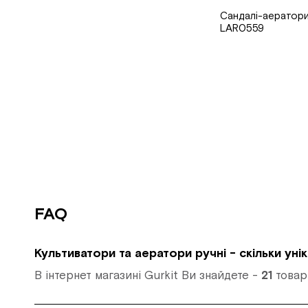
Сандалі-аератори
LAR0559
FAQ
Культиватори та аератори ручні - скільки уні
В інтернет магазині Gurkit Ви знайдете -
21
товарн