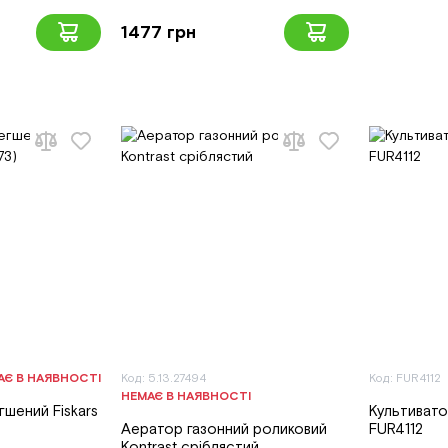
1477 грн
АЄ В НАЯВНОСТІ
Код: 5.13.27494
Код: FUR4112
НЕМАЄ В НАЯВНОСТІ
гшений Fiskars
Культивато
Аератор газонний роликовий
FUR4112
Kontrast сріблястий