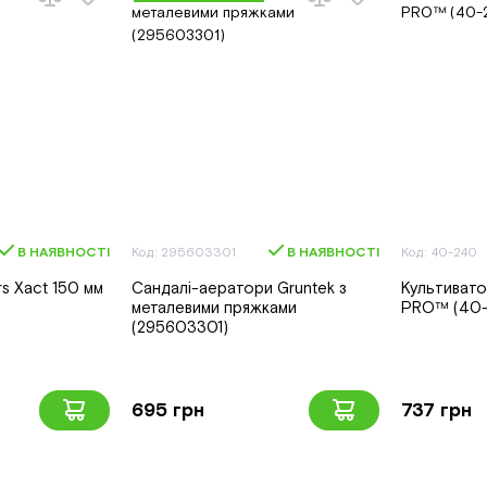
В НАЯВНОСТІ
Код: 295603301
В НАЯВНОСТІ
Код: 40-240
rs Xact 150 мм
Сандалі-аератори Gruntek з
Культиватор
металевими пряжками
PRO™ (40-
(295603301)
695 грн
737 грн