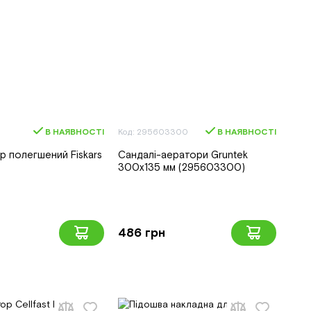
В НАЯВНОСТІ
Код: 295603300
В НАЯВНОСТІ
р полегшений Fiskars
Сандалі-аератори Gruntek
300х135 мм (295603300)
486 грн