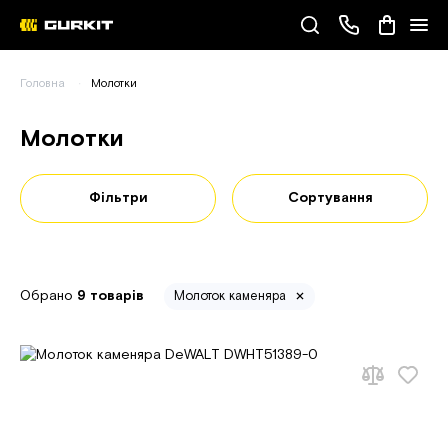
Наші телефони
Головна
Молотки
(093) 343-55-55
Молотки
Фільтри
Сортування
Обрано
9 товарів
Молоток каменяра