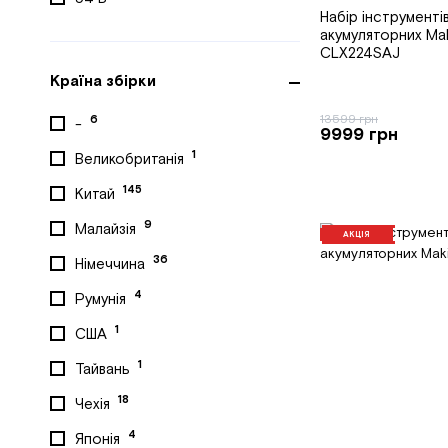
Набір інструменті
акумуляторних Mak
CLX224SAJ
Країна збірки
13599 грн
6
-
9999 грн
1
Великобританія
145
Китай
9
Малайзія
АКЦІЯ
36
Німеччина
4
Румунія
1
США
1
Тайвань
18
Чехія
4
Японія