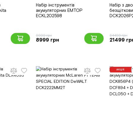
в
Набір інструментів
Набір з дво
ita
акумуляторних EMTOP
безщітков
ECKL202598
DCK2026P
9999 грн
34499 грн
8999 грн
21499 гр
АКЦІЯ