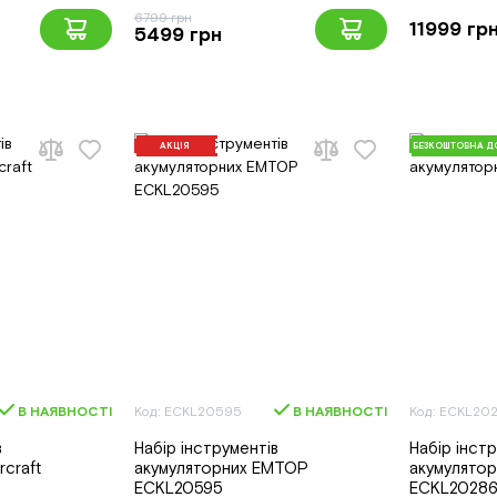
6799 грн
11999 гр
5499 грн
АКЦІЯ
БЕЗКОШТОВНА Д
В НАЯВНОСТІ
Код: ECKL20595
В НАЯВНОСТІ
Код: ECKL20
в
Набір інструментів
Набір інст
craft
акумуляторних EMTOP
акумулято
ECKL20595
ECKL2028