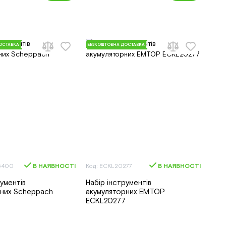
ОСТАВКА
БЕЗКОШТОВНА ДОСТАВКА
5400
В НАЯВНОСТІ
Код: ECKL20277
В НАЯВНОСТІ
рументів
Набір інструментів
рних Scheppach
акумуляторних EMTOP
ECKL20277