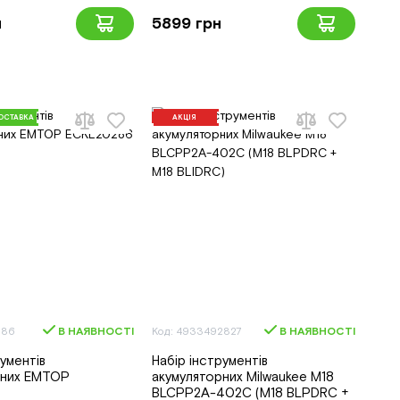
н
5899 грн
ОСТАВКА
АКЦІЯ
286
В НАЯВНОСТІ
Код: 4933492827
В НАЯВНОСТІ
рументів
Набір інструментів
рних EMTOP
акумуляторних Milwaukee M18
6
BLCPP2A-402C (M18 BLPDRC +