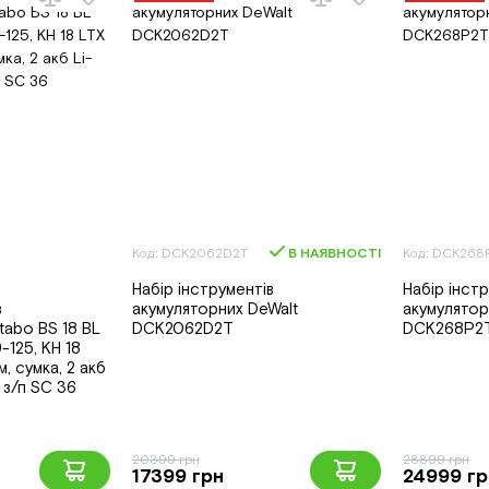
Код: DCK2062D2T
В НАЯВНОСТІ
Код: DCK268
Набір інструментів
Набір інст
в
акумуляторних DeWalt
акумулято
tabo BS 18 BL
DCK2062D2T
DCK268P2T
9-125, KH 18
м, сумка, 2 акб
 з/п SC 36
20399 грн
28899 грн
17399 грн
24999 гр