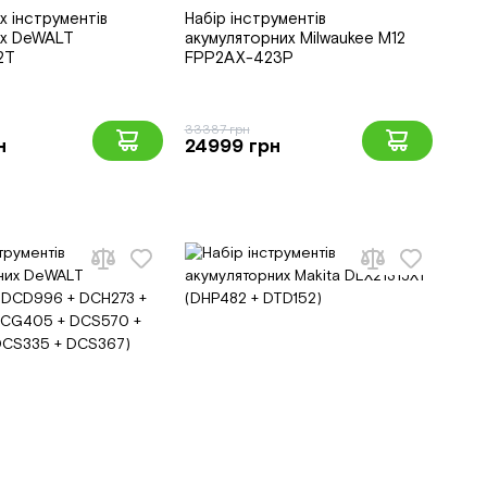
х інструментів
Набір інструментів
их DeWALT
акумуляторних Milwaukee M12
2T
FPP2AX-423P
33387 грн
н
24999 грн