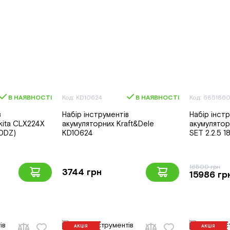
В НАЯВНОСТІ
Код: KD10624
В НАЯВНОСТІ
Код: 685186
в
Набір інструментів
Набір інст
kita CLX224X
акумуляторних Kraft&Dele
акумулято
0DZ)
KD10624
SET 2.2.5 1
16500 грн
3744 грн
15986 гр
АКЦІЯ
АКЦІЯ