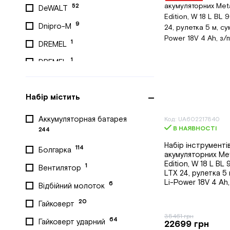
52
DeWALT
9
Dnipro-M
1
DREMEL
1
DREMEL
1
Einhell
Набір містить
10
EMTOP
1
Festool
Аккумуляторная батарея
Код: UA602217840
В НАЯВНОСТІ
244
5
GTM
Набір інструменті
114
Болгарка
1
Hecht
акумуляторних Me
Edition, W 18 L BL 
1
Вентилятор
9
HiKOKI
LTX 24, рулетка 5 
Li-Power 18V 4 Ah,
6
Відбійний молоток
1
King Tony
20
Гайковерт
6
Konner&Sohnen
35461 грн
64
Гайковерт ударний
2
22699 грн
Kraft&Dele