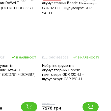
P2T
В НАЯВНОСТІ
Код: 06019G8023
В НАЯВНОСТІ
рументів
Набір інструментів
рних DeWALT
акумуляторних Bosch:
 (DCD791 + DCF887)
гвинтоверт GDR 120-LI +
шурупокрут GSR 120-LI
8862 грн
н
7278 грн