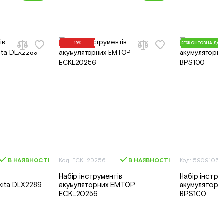
-19%
БЕЗКОШТОВНА Д
В НАЯВНОСТІ
Код: ECKL20256
В НАЯВНОСТІ
Код: 590910
в
Набір інструментів
Набір інст
kita DLX2289
акумуляторних EMTOP
акумулято
ECKL20256
BPS100