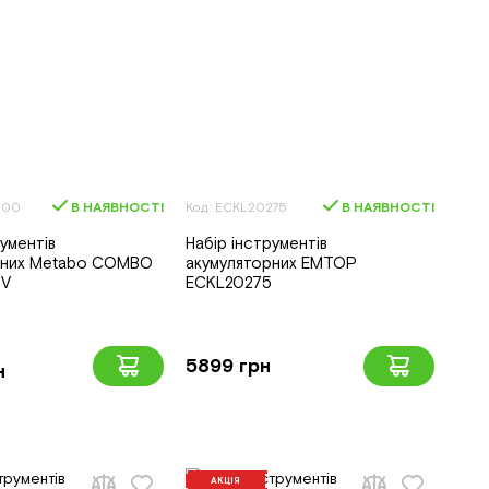
000
В НАЯВНОСТІ
Код: ECKL20275
В НАЯВНОСТІ
рументів
Набір інструментів
рних Metabo COMBO
акумуляторних EMTOP
8V
ECKL20275
5899 грн
н
АКЦІЯ