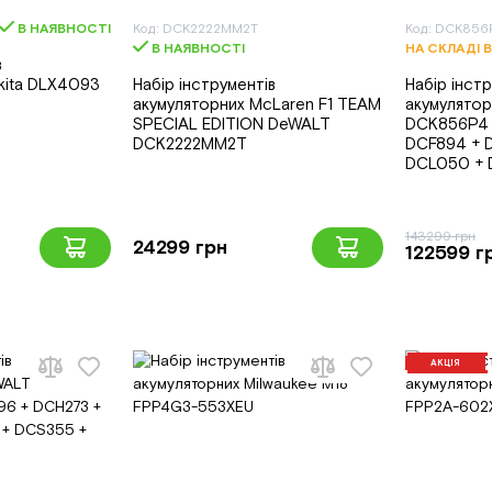
В НАЯВНОСТІ
Код: DCK2222MM2T
Код: DCK856
В НАЯВНОСТІ
НА СКЛАДІ 
в
kita DLX4093
Набір інструментів
Набір інст
акумуляторних McLaren F1 TEAM
акумулято
SPECIAL EDITION DeWALT
DCK856P4 
DCK2222MM2T
DCF894 + 
DCL050 + 
143299 грн
24299 грн
122599 г
АКЦІЯ