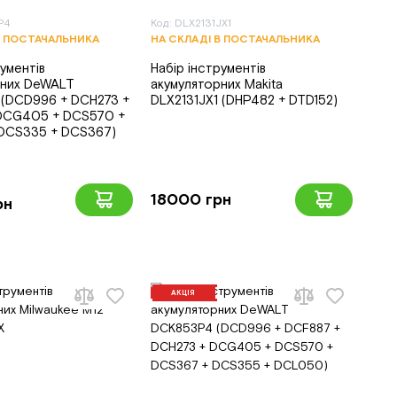
P4
Код: DLX2131JX1
В ПОСТАЧАЛЬНИКА
НА СКЛАДІ В ПОСТАЧАЛЬНИКА
рументів
Набір інструментів
рних DeWALT
акумуляторних Makita
(DCD996 + DCH273 +
DLX2131JX1 (DHP482 + DTD152)
DCG405 + DCS570 +
DCS335 + DCS367)
18000 грн
рн
АКЦІЯ