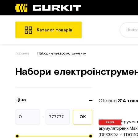
Каталог товарів
Головна
Набори електроінструменту
Набори електроінструме
Ціна
Обрано
314 това
-
ОК
АКЦІЯ