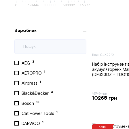
0
194444
388888
583332
777777
Виробник
Код: CLX224X
3
AEG
Набір інструменті
акумуляторних Ma
1
AEROPRO
(DF333DZ + TD011
1
Airpress
3
Black&Decker
12749 грн
10265 грн
13
Bosch
1
Cat Power Tools
1
DAEWOO
АКЦІЯ