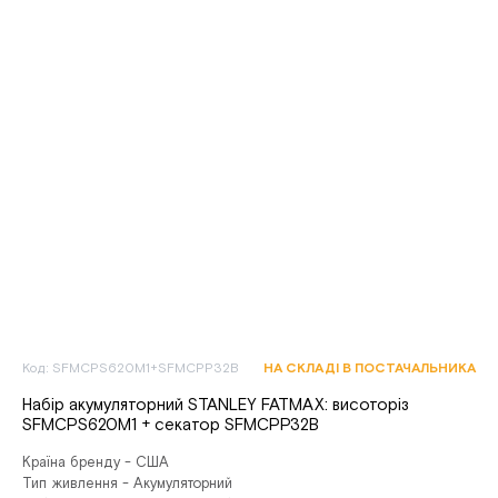
Код: SFMCPS620M1+SFMCPP32B
НА СКЛАДІ В ПОСТАЧАЛЬНИКА
Набір акумуляторний STANLEY FATMAX: висоторіз
SFMCPS620M1 + секатор SFMCPP32B
Країна бренду - США
Тип живлення - Акумуляторний