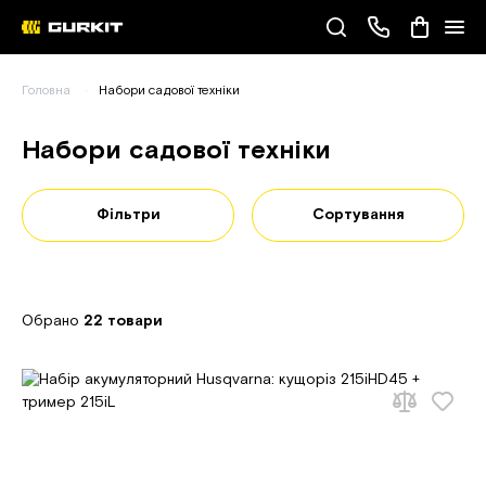
Наші телефони
Головна
Набори садової техніки
(093) 343-55-55
Набори садової техніки
Фільтри
Сортування
Обрано
22 товари