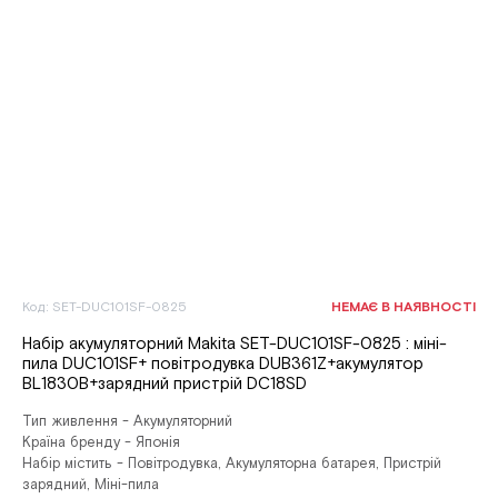
Код: SET-DUC101SF-0825
НЕМАЄ В НАЯВНОСТІ
Набір акумуляторний Makita SET-DUC101SF-0825 : міні-
пила DUC101SF+ повітродувка DUB361Z+акумулятор
BL1830B+зарядний пристрій DC18SD
Тип живлення - Акумуляторний
Країна бренду - Японія
Набір містить - Повітродувка, Акумуляторна батарея, Пристрій
зарядний, Міні-пила