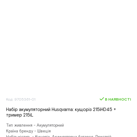
Код: 9705361-01
В НАЯВНОСТІ
Набір акумуляторний Husqvarna: кущоріз 215iHD45 +
тример 215iL
Тип живлення - Акумуляторний
Країна бренду - Швеція