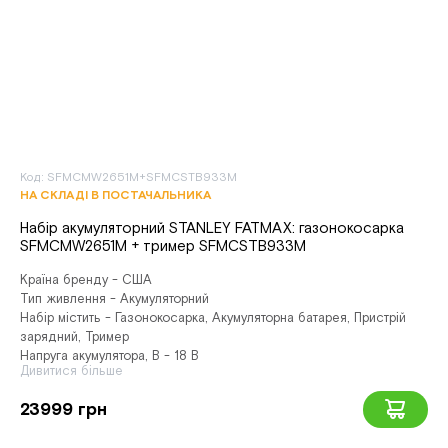
Код: SFMCMW2651M+SFMCSTB933M
НА СКЛАДІ В ПОСТАЧАЛЬНИКА
Набір акумуляторний STANLEY FATMAX: газонокосарка
SFMCMW2651M + тример SFMCSTB933M
Країна бренду - США
Тип живлення - Акумуляторний
Набір містить - Газонокосарка, Акумуляторна батарея, Пристрій
зарядний, Тример
Напруга акумулятора, В - 18 В
Дивитися більше
23999 грн