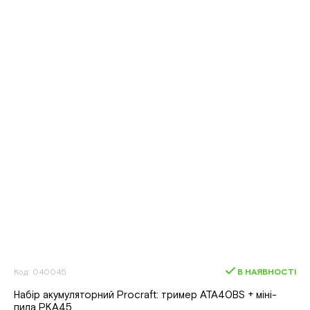
Код: 040045
В НАЯВНОСТІ
Набір акумуляторний Procraft: тример ATA40BS + міні-
пила PKA45