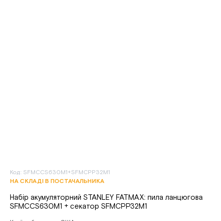
Код: SFMCCS630M1+SFMCPP32M1
НА СКЛАДІ В ПОСТАЧАЛЬНИКА
Набір акумуляторний STANLEY FATMAX: пила ланцюгова
SFMCCS630M1 + секатор SFMCPP32M1