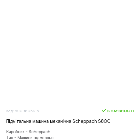
Код: 5909806915
В НАЯВНОСТІ
Підмітальна машина механічна Scheppach S800
Виробник - Scheppach
Тип - Машини підмітальні