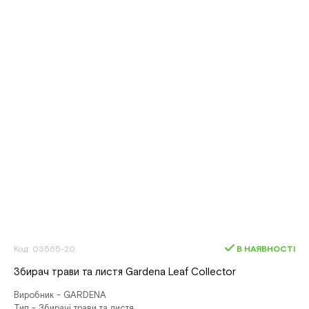
Код: 03565-20
В НАЯВНОСТІ
Збирач трави та листя Gardena Leaf Collector
Виробник - GARDENA
Тип - Збирачі трави та листя