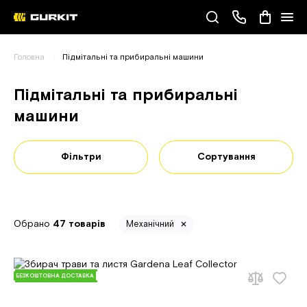
Наші телефони
Головна
Підмітальні та прибиральні машини
(093) 343-55-55
Підмітальні та прибиральні
машини
Фільтри
Сортування
Обрано
47 товарів
Механічний
БЕЗКОШТОВНА ДОСТАВКА