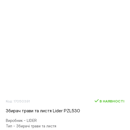
Код: 17050391
В НАЯВНОСТІ
Збирач трави та листя Lider PZL530
Виробник - LIDER
Тип - Збирачі трави та листя