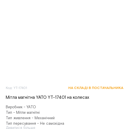
Код: YT-17401
НА СКЛАДІ В ПОСТАЧАЛЬНИКА
Мітла магнітна YATO YT-17401 на колесах
Виробник - YATO
Тип - Мітли магнітні
Тип живлення - Механічний
Тип пересування - Не самохідна
Дивитися більше