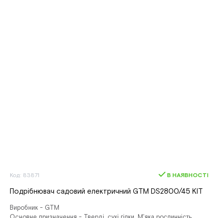
Код: 83871
В НАЯВНОСТІ
Подрібнювач садовий електричний GTM DS2800/45 KIT
Виробник - GTM
Основне призначення - Тверді, сухі гілки, М'яка рослинність