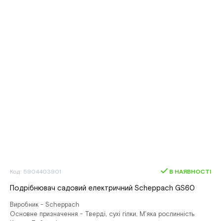
Код: 5904403901
В НАЯВНОСТІ
Подрібнювач садовий електричний Scheppach GS60
Виробник - Scheppach
Основне призначення - Тверді, сухі гілки, М'яка рослинність