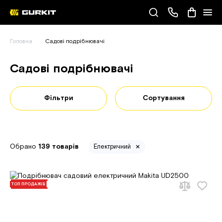
Наші телефони
Головна
Садові подрібнювачі
(093) 343-55-55
Садові подрібнювачі
Фільтри
Сортування
Обрано
139 товарів
Електричний
ТОП ПРОДАЖІВ