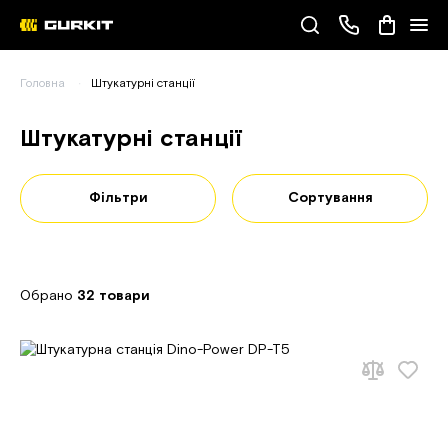
Наші телефони
Головна
Штукатурні станції
(093) 343-55-55
Штукатурні станції
Фільтри
Сортування
Обрано
32 товари