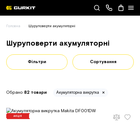
Наші телефони
Головна
Шуруповерти акумуляторні
(093) 343-55-55
Шуруповерти акумуляторні
Фільтри
Сортування
Обрано
82 товари
Акумуляторна викрутка
АКЦІЯ