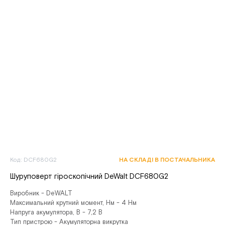
Код: DCF680G2
НА СКЛАДІ В ПОСТАЧАЛЬНИКА
Шуруповерт гіроскопічний DeWalt DCF680G2
Виробник - DeWALT
Максимальний крутний момент, Нм - 4 Нм
Напруга акумулятора, В - 7,2 В
Тип пристрою - Акумуляторна викрутка