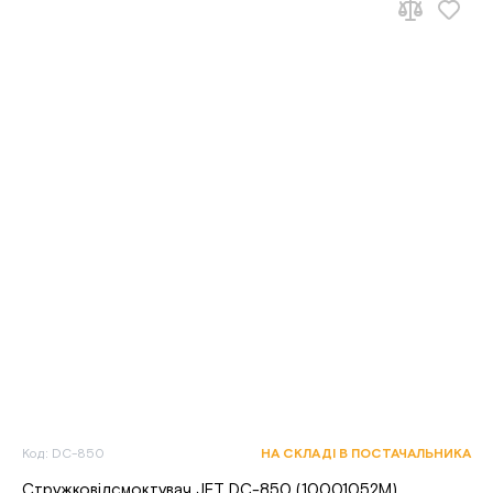
Код: DC-850
НА СКЛАДІ В ПОСТАЧАЛЬНИКА
Стружковідсмоктувач JET DC-850 (10001052M)