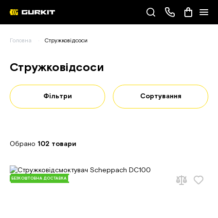
Наші телефони
Головна
Стружковідсоси
(093) 343-55-55
Стружковідсоси
Фільтри
Сортування
Обрано
102 товари
БЕЗКОШТОВНА ДОСТАВКА