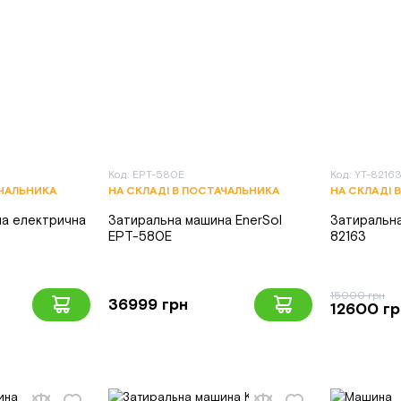
Код: EPT-580E
Код: YT-8216
АЧАЛЬНИКА
НА СКЛАДІ В ПОСТАЧАЛЬНИКА
НА СКЛАДІ 
а електрична
Затиральна машина EnerSol
Затиральн
EPT-580E
82163
15000 грн
36999 грн
12600 гр