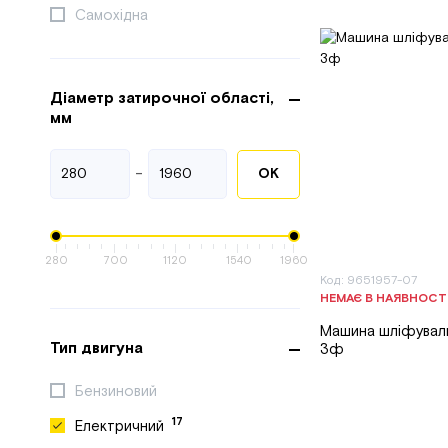
Самохідна
Діаметр затирочної області,
мм
-
ОК
280
700
1120
1540
1960
Код: 9651957-07
НЕМАЄ В НАЯВНОСТ
Машина шліфувал
Тип двигуна
3ф
Бензиновий
17
Електричний