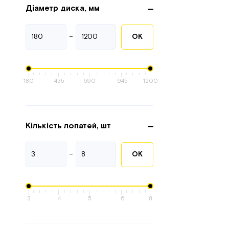
Діаметр диска, мм
-
ОК
180
435
690
945
1200
Кількість лопатей, шт
-
ОК
3
4
5
6
8