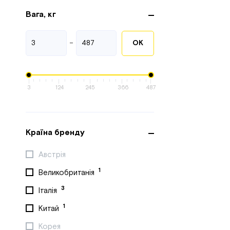
Вага, кг
-
ОК
3
124
245
366
487
Країна бренду
Австрія
1
Великобританія
3
Італія
1
Китай
Корея