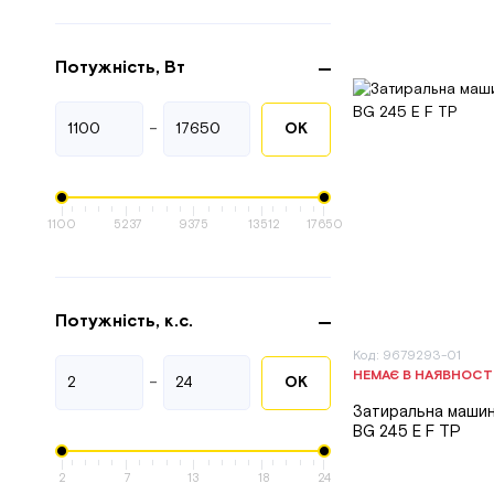
Потужність, Вт
-
ОК
1100
5237
9375
13512
17650
Потужність, к.с.
Код: 9679293-01
НЕМАЄ В НАЯВНОСТ
-
ОК
Затиральна машин
BG 245 E F TP
2
7
13
18
24