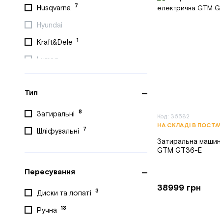
7
Husqvarna
Hyundai
1
Kraft&Dele
Lumag
1
Masalta
Тип
MAST
Powermat
8
Затиральні
Код: 36582
НА СКЛАДІ В ПОСТ
Tekhmann
7
Шліфувальні
Затиральна машин
VITALS
GTM GT36-E
1
YATO
Пересування
Zipper
38999 грн
3
Диски та лопаті
1
Кентавр
13
Ручна
1
Кентавр