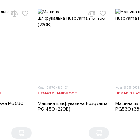
Код: 9676486-01
Код: 9651958
І
НЕМАЄ В НАЯВНОСТІ
НЕМАЄ В НА
ьна PG680
Машина шліфувальна Husqvarna
Машина шл
PG 450 (220В)
PG530 (38