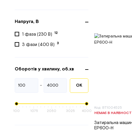
Напруга, В
12
1 фаза (230 В)
3
3 фази (400 В)
Оборотів у хвилину, об.хв
-
ОК
Код: BT1004525
100
1075
2050
3025
4000
НЕМАЄ В НАЯВНОСТ
Затиральна маши
EP600-H