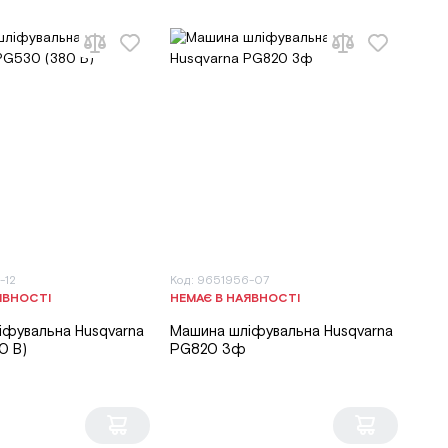
-12
Код: 9651956-07
ЯВНОСТІ
НЕМАЄ В НАЯВНОСТІ
іфувальна Husqvarna
Машина шліфувальна Husqvarna
0 В)
PG820 3ф