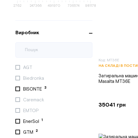
2762
247366
491970
736574
981178
Виробник
Код: MT36E
НА СКЛАДІ В ПОСТ
AGT
Затиральна машин
Biedronka
Masalta MT36E
3
BISONTE
Caremack
35041 грн
EMTOP
1
EnerSol
2
GTM