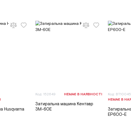
Код: 152649
НЕМАЄ В НАЯВНОСТІ
Код: BT10045
І
НЕМАЄ В НА
Затиральна машина Кентавр
а Husqvarna
ЗМ-60Е
Затиральн
EP600-E