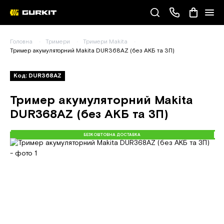
Наші телефони
Головна
Тримери
Тримери Makita
(093) 343-55-55
Тример акумуляторний Makita DUR368AZ (без АКБ та ЗП)
Код: DUR368AZ
Тример акумуляторний Makita
DUR368AZ (без АКБ та ЗП)
БЕЗКОШТОВНА ДОСТАВКА