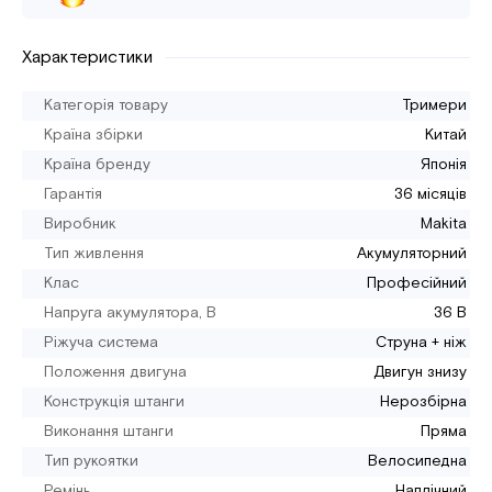
Характеристики
Категорія товару
Тримери
Країна збірки
Китай
Країна бренду
Японія
Гарантія
36 місяців
Виробник
Makita
Тип живлення
Акумуляторний
Клас
Професійний
Напруга акумулятора, В
36 В
Ріжуча система
Струна + ніж
Положення двигуна
Двигун знизу
Конструкція штанги
Нерозбірна
Виконання штанги
Пряма
Тип рукоятки
Велосипедна
Ремінь
Наплічний