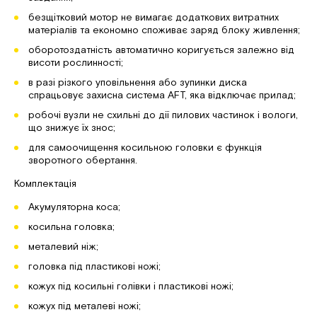
безщітковий мотор не вимагає додаткових витратних
матеріалів та економно споживає заряд блоку живлення;
оборотоздатність автоматично коригується залежно від
висоти рослинності;
в разі різкого уповільнення або зупинки диска
спрацьовує захисна система AFT, яка відключає прилад;
робочі вузли не схильні до дії пилових частинок і вологи,
що знижує їх знос;
для самоочищення косильною головки є функція
зворотного обертання.
Комплектація
Акумуляторна коса;
косильна головка;
металевий ніж;
головка під пластикові ножі;
кожух під косильні голівки і пластикові ножі;
кожух під металеві ножі;