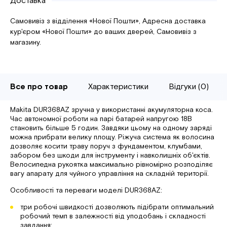
Доставка
Самовивіз з відділення «Нової Пошти», Адресна доставка
кур'єром «Нової Пошти» до ваших дверей, Самовивіз з
магазину.
Все про товар
Характеристики
Відгуки (0)
Makita DUR368AZ зручна у використанні акумуляторна коса.
Час автономної роботи на парі батарей напругою 18В
становить більше 5 годин. Завдяки цьому на одному заряді
можна прибрати велику площу. Ріжуча система як волосина
дозволяє косити траву поруч з фундаментом, клумбами,
забором без шкоди для інструменту і навколишніх об'єктів.
Велосипедна рукоятка максимально рівномірно розподіляє
вагу апарату для чуйного управління на складній території.
Особливості та переваги моделі DUR368AZ:
три робочі швидкості дозволяють підібрати оптимальний
робочий темп в залежності від уподобань і складності
завдання;