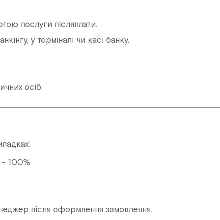
огою послуги післяплати.
інгу, у терміналі чи касі банку.
чних осіб.
ипадках:
. - 100%
енеджер після оформлення замовлення.