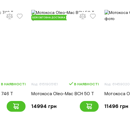
БЕЗКОШТОВНА ДОСТАВКА
В НАЯВНОСТІ
Код: 61519051E1
В НАЯВНОСТІ
Код: 61459020
 746 T
Мотокоса Oleo-Mac BCH 50 T
Мотoкоса O
14994 грн
11496 грн