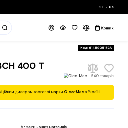
ru
ua
Кошик
Код: 61459051E2A
BCH 400 T
640 товарів
іційним дилером торгової марки
Oleo-Mac
в Україні
Адреси наших магазинів