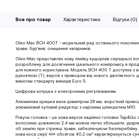
Все про товар
Характеристики
Відгуки (0)
Oleo Mac BCH 400T - модельний ряд останнього покоління
трави, бур'янів, очищення чагарників.
Oleo-Mac представляє нову лінійку кущорізів середньої пот
розроблену для досягнення ідеального компромісу в продук
для кожного користувача. Модель BCH 400 T доступна з
рукояткою (T), версія з приводом від нового двотактного д
вимогам стандарту викидів Euro 5.
Цифрова котушка з електронним регулюванням.
Алюмінієва кришка вала діаметром 28 мм, жорсткий привод
алюмінієвий кутовий редуктор з нарізним шпинделем M10.
Ріжуча головка - це нова версія надійної головки Tap&Go
волосінню довжиною 2,4 мм можна легко збільшити, удар
об землю при стрижці трави, забезпечуючи безперебійну р
нова коса серії «H» обсягом 40,2 см³ характеризується су