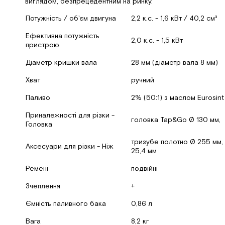
виглядом, безпрецедентним на ринку.
Потужність / об'єм двигуна
2,2 к.с. - 1,6 кВт / 40,2 см³
Ефективна потужність
2,0 к.с. - 1,5 кВт
пристрою
Діаметр кришки вала
28 мм (діаметр вала 8 мм)
Хват
ручний
Паливо
2% (50:1) з маслом Eurosint
Приналежності для різки -
головка Tap&Go Ø 130 мм,
Головка
тризубе полотно Ø 255 мм, т
Аксесуари для різки - Ніж
25,4 мм
Ремені
подвійні
Зчеплення
+
Ємність паливного бака
0,86 л
Вага
8,2 кг