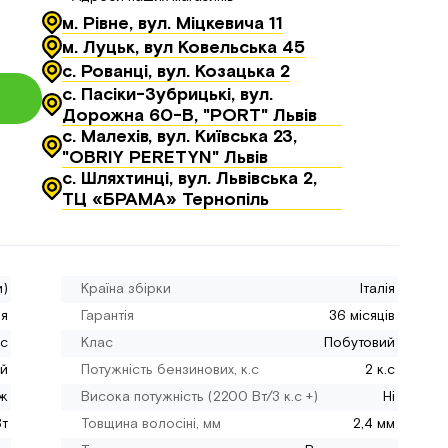
м. Рівне, вул. Міцкевича 11
м. Луцьк, вул Ковельська 45
с. Рованці, вул. Козацька 2
с. Пасіки-Зубрицькі, вул.
Дорожна 60-В, "PORT" Львів
с. Малехів, вул. Київська 23,
"OBRIY PERETYN" Львів
с. Шляхтинці, вул. Львівська 2,
ТЦ «БРАМА» Тернопіль
и)
Країна збірки
Італія
ія
Гарантія
36 місяців
c
Клас
Побутовий
ий
Потужність бензинових, к.с
2 к.c
іж
Висока потужність (2200 Вт/3 к.с +)
Ні
Вт
Товщина волосіні, мм
2,4 мм