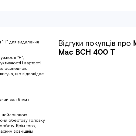
Відгуки покупців про
 "H" для видалення
Mac BCH 400 T
ужності "H",
тивності і вартості
 велосипедною
вигуна, що відповідає
ний вал 8 мм і
 з нейлоновою
яючи обертову головку
оботу. Крім того,
часним зовнішнім