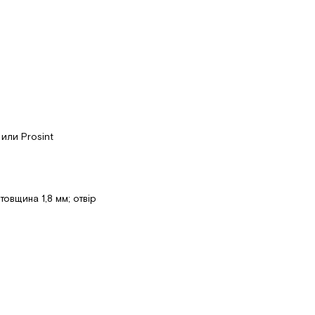
 или Prosint
овщина 1,8 мм; отвір