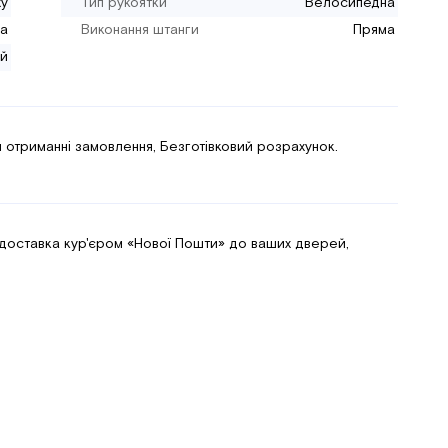
ху
Тип рукоятки
Велосипедна
а
Виконання штанги
Пряма
й
 отриманні замовлення, Безготівковий розрахунок.
 доставка кур'єром «Нової Пошти» до ваших дверей,