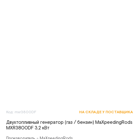
Код: mxr3800DF
НА СКЛАДЕ У ПОСТАВЩИКА
Двухтопливный генератор (газ / бензин) MaXpeedingRods
MXR3800DF 3,2 кВт
Производитель - MaXpeedingRods