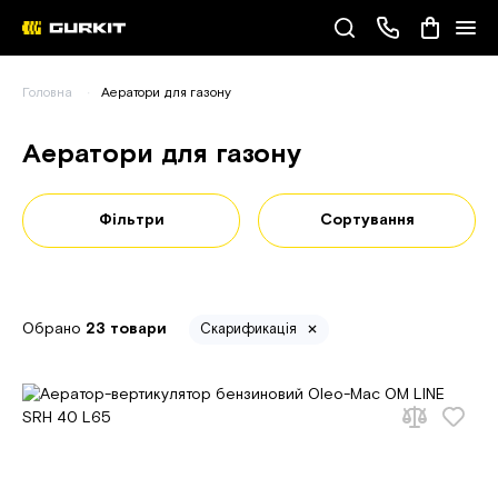
Наші телефони
Головна
Аератори для газону
(093) 343-55-55
Аератори для газону
Фільтри
Сортування
Обрано
23 товари
Скарификація