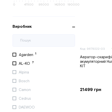
0
47500
95000
142500
190000
Виробник
Код: 9679222-03
1
4garden
Аератор-скарифі
акумуляторний Hus
7
AL-KO
KIT
Alpina
Bosch
21499 грн
Camon
Cedrus
DAEWOO