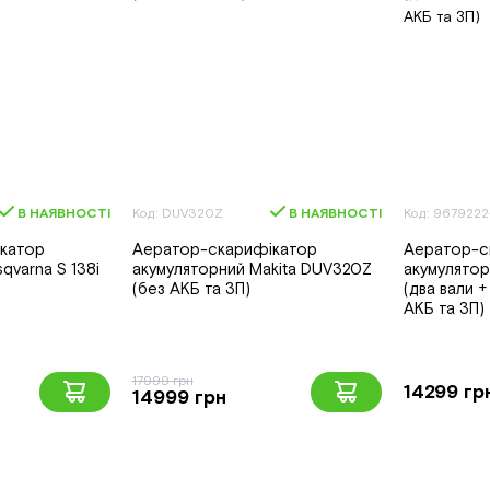
В НАЯВНОСТІ
Код: DUV320Z
В НАЯВНОСТІ
Код: 967922
катор
Аератор-скарифікатор
Аератор-с
qvarna S 138i
акумуляторний Makita DUV320Z
акумулятор
(без АКБ та ЗП)
(два вали +
АКБ та ЗП)
17999 грн
14299 гр
14999 грн