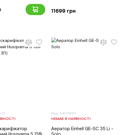
н
11699 грн
-01
Код: 3420650
ЯВНОСТІ
НЕМАЄ В НАЯВНОСТІ
карифікатор
Аератор Einhell GE-SC 35 Li -
ний Husqvarna S 138i
Solo