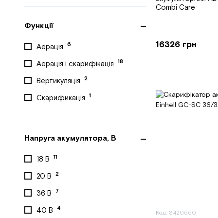
Combi Care
Функції
16326 грн
6
Аерація
18
Аерація і скарифікація
2
Вертикуляція
1
Скарификація
Напруга акумулятора, В
11
18 В
2
20 В
7
36 В
4
40 В
Код: 3420660