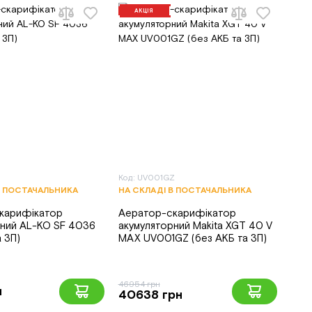
АКЦІЯ
Код: UV001GZ
В ПОСТАЧАЛЬНИКА
НА СКЛАДІ В ПОСТАЧАЛЬНИКА
карифікатор
Аератор-скарифікатор
рний AL-KO SF 4036
акумуляторний Makita XGT 40 V
а ЗП)
MAX UV001GZ (без АКБ та ЗП)
46954 грн
н
40638 грн