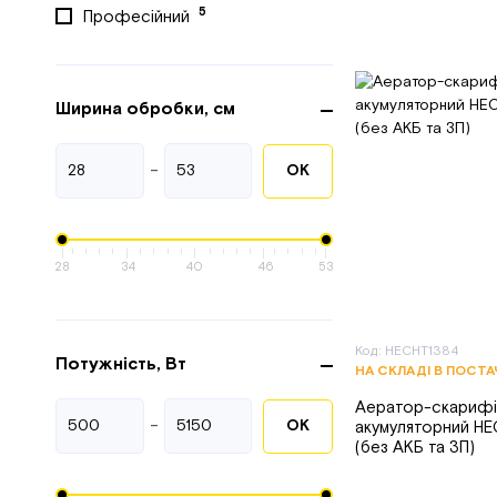
5
Професійний
Iron Angel
Kraft&Dele
LIDER
Ширина обробки, см
4
Makita
-
ОК
MTD
NAC
Oleo-Mac
28
34
40
46
53
Powermat
1
ProCraft
Код: HECHT1384
Потужність, Вт
НА СКЛАДІ В ПОСТ
RED TECHNIC
Аератор-скарифі
1
Ryobi
-
ОК
акумуляторний HEC
(без АКБ та ЗП)
1
Ryobi
Scheppach