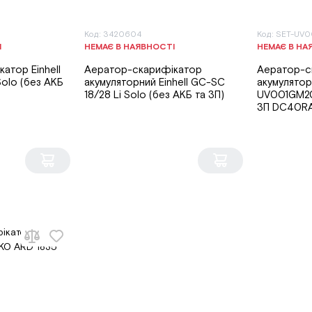
Код: 3420604
Код: SET-UV
І
НЕМАЄ В НАЯВНОСТІ
НЕМАЄ В НА
атор Einhell
Аератор-скарифікатор
Аератор-с
Solo (без АКБ
акумуляторний Einhell GC-SC
акумулятор
18/28 Li Solo (без АКБ та ЗП)
UV001GM20
ЗП DC40R