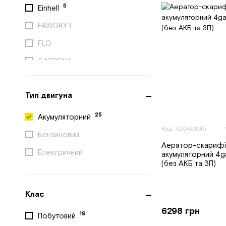
5
Einhell
FAWORYT
FLO
GARDENA
GARDENX
Тип двигуна
Grunhelm
GTM
25
Акумуляторний
Код: 32049845
HANDY
Бензиновий
Аератор-скарифі
1
Hecht
Електричний
акумуляторний 4
(без АКБ та ЗП)
Hortmasz
3
Husqvarna
Клас
Hyundai
6298 грн
19
Побутовий
Ikra Mogatec