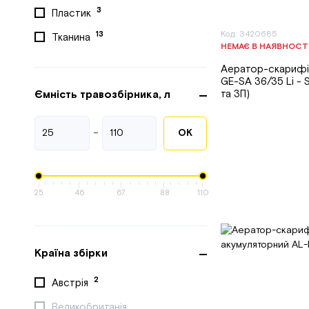
3
Пластик
Код: 3420685
13
Тканина
НЕМАЄ В НАЯВНОСТ
Аератор-скарифік
GE-SA 36/35 Li - 
Ємність травозбірника, л
та ЗП)
-
ОК
25
46
67
88
110
Країна збірки
2
Австрія
Великобританія