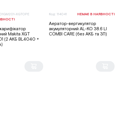
001GM201-XGTOPE
Код: 114041
НЕМАЄ В НАЯВНОСТІ
ЯВНОСТІ
Аератор-вертикулятор
карифікатор
акумуляторний AL-KO 38.6 LI
ний Makita XGT
COMBI CARE (без АКБ та ЗП)
1 (2 АКБ BL4040 +
A)