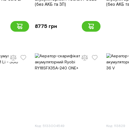
(без АКБ та ЗП)
(без АКБ т
8775 грн
Код: 5133004549
Код: 113829