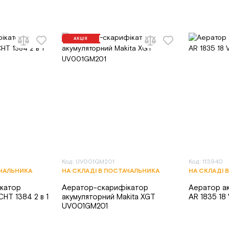
АКЦІЯ
Код: UV001GM201
Код: 113940
АЧАЛЬНИКА
НА СКЛАДІ В ПОСТАЧАЛЬНИКА
НА СКЛАДІ 
катор
Аератор-скарифікатор
Аератор а
HT 1384 2 в 1
акумуляторний Makita XGT
AR 1835 1
UV001GM201