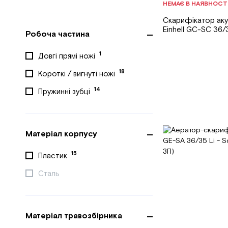
НЕМАЄ В НАЯВНОСТ
Скарифікатор ак
Einhell GC-SC 36/3
Робоча частина
1
Довгі прямі ножі
18
Короткі / вигнуті ножі
14
Пружинні зубці
Матеріал корпусу
15
Пластик
Сталь
Матеріал травозбірника