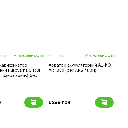
2-06
В НАЯВНОСТІ
Код: 113921
В НАЯВНОСТІ
карификатор
Аератор акумуляторний AL-KO
ний Husqvarna S 138i
AR 1835 (без АКБ та ЗП)
 травозбірник)(без
н
6299 грн