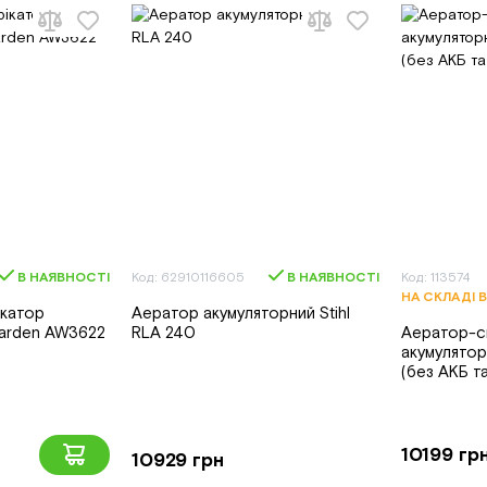
В НАЯВНОСТІ
Код: 62910116605
В НАЯВНОСТІ
Код: 113574
НА СКЛАДІ 
катор
Аератор акумуляторний Stihl
garden AW3622
RLA 240
Аератор-с
акумулято
(без АКБ т
10199 гр
10929 грн