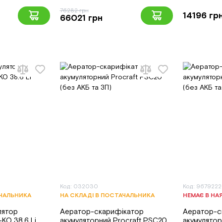
76282 грн
14196 гр
66021 грн
Код: 032030
Код: 9679222
АЧАЛЬНИКА
НА СКЛАДІ В ПОСТАЧАЛЬНИКА
НЕМАЄ В НА
лятор
Аератор-скарифікатор
Аератор-с
KO 38.6 Li
акумуляторний Procraft PSC20
акумулятор