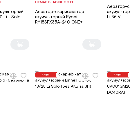
І
НЕМАЄ В НАЯВНОСТІ
Аератор-с
умуляторний
Аератор-скарифікатор
акумулято
1 Li - Solo
акумуляторний Ryobi
Li 36 V
RY18SFX35A-240 ONE+
АКЦІЯ
АКЦІЯ