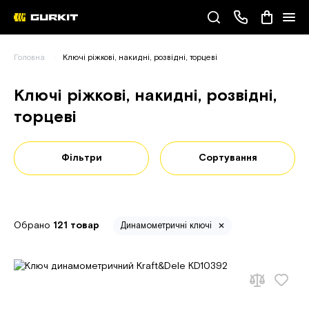
Наші телефони
Головна
Ключі ріжкові, накидні, розвідні, торцеві
(093) 343-55-55
Ключі ріжкові, накидні, розвідні,
торцеві
Фільтри
Сортування
Обрано
121 товар
Динамометричні ключі