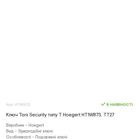
Код: HT1W873
В НАЯВНОСТІ
Ключ Torx Security типу T Hoegert HT1W873, ТТ27
Виробник - Hoegert
Вид - Зіркоподібні ключі
Особливості - Подовжені ключі