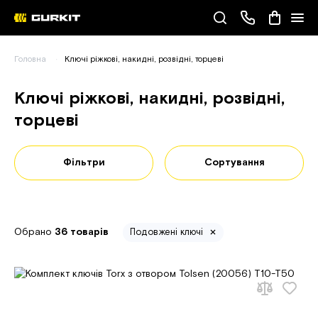
Наші телефони
Головна
Ключі ріжкові, накидні, розвідні, торцеві
(093) 343-55-55
Ключі ріжкові, накидні, розвідні,
торцеві
Фільтри
Сортування
Обрано
36 товарів
Подовжені ключі