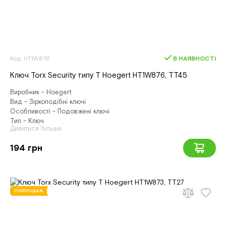
Код: HT1W876
В НАЯВНОСТІ
Ключ Torx Security типу T Hoegert HT1W876, ТТ45
Виробник - Hoegert
Вид - Зіркоподібні ключі
Особливості - Подовжені ключі
Тип - Ключ
Дивитися більше
194 грн
РОЗПРОДАЖ