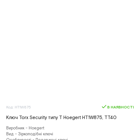
Код: HT1W875
В НАЯВНОСТІ
Ключ Torx Security типу T Hoegert HT1W875, ТТ40
Виробник - Hoegert
Вид - Зіркоподібні ключі