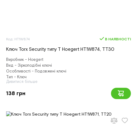
Код: HT1W874
В НАЯВНОСТІ
Ключ Torx Security типу T Hoegert HT1W874, ТТ30
Виробник - Hoegert
Вид - Зіркоподібні ключі
Особливості - Подовжені ключі
Тип - Ключ
Дивитися більше
138 грн