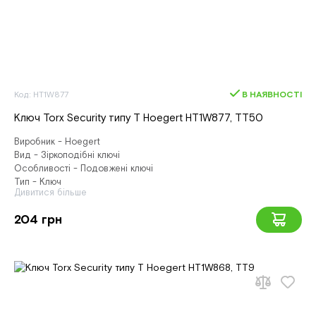
Код: HT1W877
В НАЯВНОСТІ
Ключ Torx Security типу T Hoegert HT1W877, ТТ50
Виробник - Hoegert
Вид - Зіркоподібні ключі
Особливості - Подовжені ключі
Тип - Ключ
Дивитися більше
204 грн