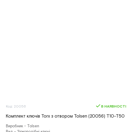
Код: 20056
В НАЯВНОСТІ
Комплект ключів Torx з отвором Tolsen (20056) Т10-Т50
Виробник - Tolsen
Вид - Зіркоподібні ключі