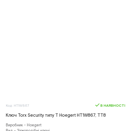
Код: HT1W867
В НАЯВНОСТІ
Ключ Torx Security типу T Hoegert HT1W867, ТТ8
Виробник - Hoegert
Вид - Зіркоподібні ключі