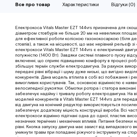
Все про товар
Характеристики
Відгуки (0)
Електрокоса Vitals Master EZT 144vrs призначена для скош
діаметром стовбурів не більше 20 мм на невеликих площах,
для ефективної роботи колісною газонокосаркою (біля дер
стовпів), а також на місцевості, що має нерівний рельєф з
електрокоси Vitals Master EZT 144vrs є електричний двиг
потужністю (1400 Вт). Завдяки системі плавного пуску відс
включенні, що сприяє підвищенню комфорту в процесі роб
збільшує термін служби електродвигуна. За рахунок викор
передачі рівні вібрації і шуму дуже низькі, що вигідно виді
конкурентів. Дана модель втілила в собі всі побажання і 
вимогливих користувачів. Так, основною відмінністю є наявн
велосипедної рукоятки. Обмотки ротора і статора виконані
забезпечує надійну і тривалу роботу електродвигуна. На ві
моделей конкурентів в Vitals Master EZT 144vrs для перед
від двигуна на конічний редуктор використовується посиле
забезпечує додаткову міцність конструкції вироба. Всі част
електрокоси відмінно підігнані одна до одної, пластик висок
незначних термічних і механічних впливів. Питання безпеки 
рівні. Кнопка запуску двигуна має захист від випадкового 
уникнути травм при попаданні ріжучого інструменту на сторо