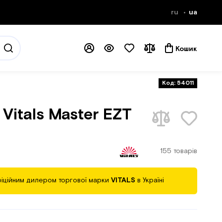
ru
ua
Кошик
Код: 54011
Vitals Master EZT
155 товарів
іційним дилером торгової марки
VITALS
в Україні