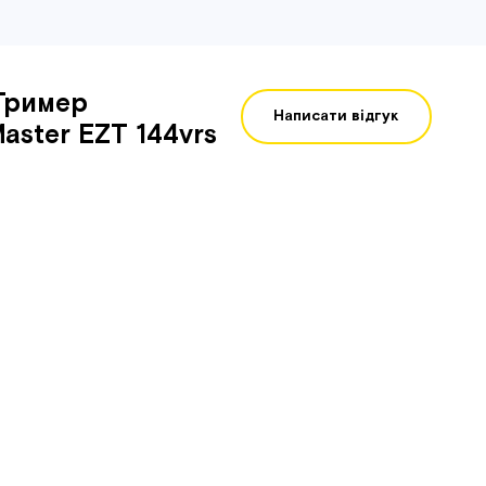
Тример
Написати відгук
aster EZT 144vrs