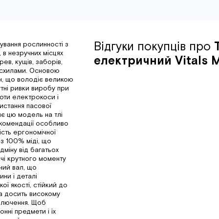
Відгуки покупців про
ування рослинності з
 в незручних місцях
електричний Vitals M
ев, кущів, заборів,
і схилами. Основою
ун, що володіє великою
утні ривки виробу при
оти електрокоси і
истання пасової
ляє цю модель на тлі
рекомендації особливо
ість ергономічної
 з 100% міді, що
дміну від багатьох
ачі крутного моменту
ний вал, що
ини і деталі
ої якості, стійкий до
на досить високому
включення. Щоб
нні предмети і їх