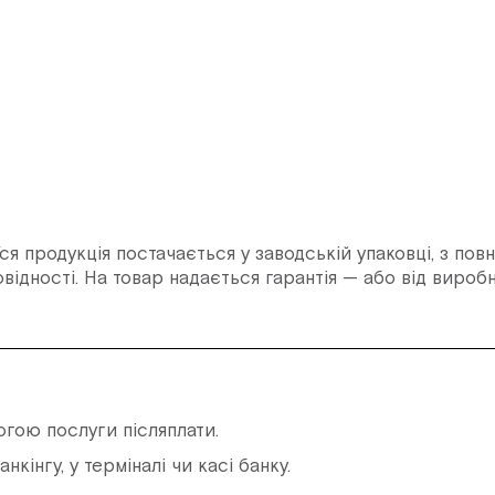
ся продукція постачається у заводській упаковці, з пов
відності. На товар надається гарантія — або від вироб
огою послуги післяплати.
інгу, у терміналі чи касі банку.