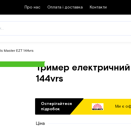
Про нас
Оплата і доставка
Контакти
ls Master EZT 144vrs
Тример електричний 
144vrs
Остерігайтеся
Ми є оф
підробок
Ціна