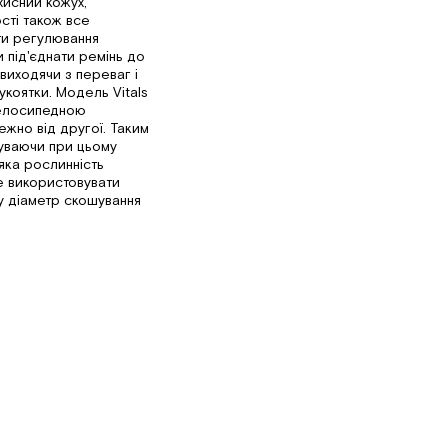
хисний кожух,
сті також все
ти регулювання
 під'єднати ремінь до
виходячи з переваг і
коятки. Модель Vitals
велосипедною
жно від другої. Таким
уваючи при цьому
яка рослинність
е використовувати
у діаметр скошування