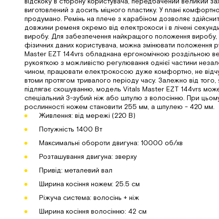
відскоку в сторону користувача, передбачений великий за
виготовлений з досить міцного пластику. У плані комфортно
продумано. Ремінь на плече з карабіном дозволяє здійсни
довжини ременя окремо від електрокоси і в лічені секунди
виробу. Для забезпечення найкращого положення виробу, 
фізичних даних користувача, можна змінювати положення ру
Master EZT 144vrs обладнана ергономічною роздільною 
рукояткою з можливістю регулювання однієї частини незале
чином, працювати електрокосою дуже комфортно, не відч
втоми протягом тривалого періоду часу. Залежно від того, 
підлягає скошуванню, модель Vitals Master EZT 144vrs мож
спеціальний 3-зубий ніж або шпулю з волосінню. При цьом
рослинності ножем становити 255 мм, а шпулею - 420 мм.
Живлення: від мережі (220 В)
Потужність 1400 Вт
Максимальні обороти двигуна: 10000 об/хв
Розташування двигуна: зверху
Привід: металевий вал
Ширина косіння ножем: 25.5 см
Ріжуча система: волосінь + ніж
Ширина косіння волосінню: 42 см