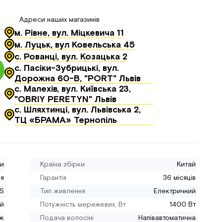
Адреси наших магазинів
м. Рівне, вул. Міцкевича 11
м. Луцьк, вул Ковельська 45
с. Рованці, вул. Козацька 2
с. Пасіки-Зубрицькі, вул.
Дорожна 60-В, "PORT" Львів
с. Малехів, вул. Київська 23,
"OBRIY PERETYN" Львів
с. Шляхтинці, вул. Львівська 2,
ТЦ «БРАМА» Тернопіль
и
Країна збірки
Китай
ія
Гарантія
36 місяців
S
Тип живлення
Електричний
й
Потужність мережевих, Вт
1400 Вт
іж
Подача волосіні
Напівавтоматична