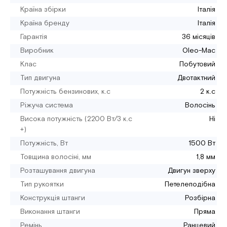
Країна збірки
Італія
Країна бренду
Італія
Гарантія
36 місяців
Виробник
Oleo-Mac
Клас
Побутовий
Тип двигуна
Двотактний
Потужність бензинових, к.с
2 к.c
Ріжуча система
Волосінь
Висока потужність (2200 Вт/3 к.с
Ні
+)
Потужність, Вт
1500 Вт
Товщина волосіні, мм
1,8 мм
Розташування двигуна
Двигун зверху
Тип рукоятки
Петелеподібна
Конструкція штанги
Розбірна
Виконання штанги
Пряма
Ремінь
Ранцевий