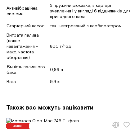
3 пружини рюкзака, в картері
Антивібраційна
зчеплення і у вигляді 6 підшипників для
система
приводного вала
Стартерний насос
так, інтегрований з карбюратором
Витрата палива
(повне
навантаження -
800 г/год
макс. частота
обертання)
Ємність паливного
0,86 л
бака
Вага
9,9 кг
Також вас можуть зацікавити
АКЦІЯ