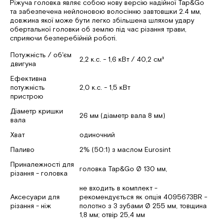
Ріжуча головка являє собою нову версію надійної Tap&Go
та забезпечена нейлоновою волосінню завтовшки 2.4 мм,
довжина якої може бути легко збільшена шляхом удару
обертальної головки об землю під час різання трави,
сприяючи безперебійній роботі.
Потужність / об'єм
2,2 к.с. - 1,6 кВт / 40,2 см³
двигуна
Ефективна
потужність
2,0 к.с. - 1,5 кВт
пристрою
Діаметр кришки
26 мм (діаметр вала 8 мм)
вала
Хват
одиночний
Паливо
2% (50:1) з маслом Eurosint
Приналежності для
головка Tap&Go Ø 130 мм,
різання - головка
не входить в комплект -
Аксесуари для
рекомендується як опція 4095673BR -
різання - ніж
полотно з 3 зубами Ø 255 мм, товщина
1,8 мм; отвір 25,4 мм