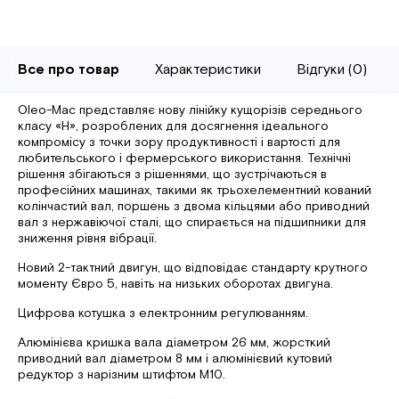
Все про товар
Характеристики
Відгуки (0)
Oleo-Mac представляє нову лінійку кущорізів середнього
класу «H», розроблених для досягнення ідеального
компромісу з точки зору продуктивності і вартості для
любительського і фермерського використання. Технічні
рішення збігаються з рішеннями, що зустрічаються в
професійних машинах, такими як трьохелементний кований
колінчастий вал, поршень з двома кільцями або приводний
вал з нержавіючої сталі, що спирається на підшипники для
зниження рівня вібрації.
Новий 2-тактний двигун, що відповідає стандарту крутного
моменту Євро 5, навіть на низьких оборотах двигуна.
Цифрова котушка з електронним регулюванням.
Алюмінієва кришка вала діаметром 26 мм, жорсткий
приводний вал діаметром 8 мм і алюмінієвий кутовий
редуктор з нарізним штифтом М10.