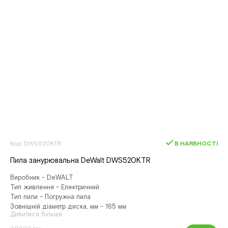
Код: DWS520KTR
В НАЯВНОСТІ
Пила занурювальна DeWalt DWS520KTR
Виробник - DeWALT
Тип живлення - Електричний
Тип пили - Погружна пила
Зовнішній діаметр диска, мм - 165 мм
Дивитися більше