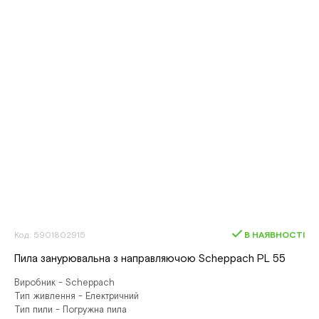
Код: 5901802915
В НАЯВНОСТІ
Пила занурювальна з направляючою Scheppach PL 55
Виробник - Scheppach
Тип живлення - Електричний
Тип пили - Погружна пила