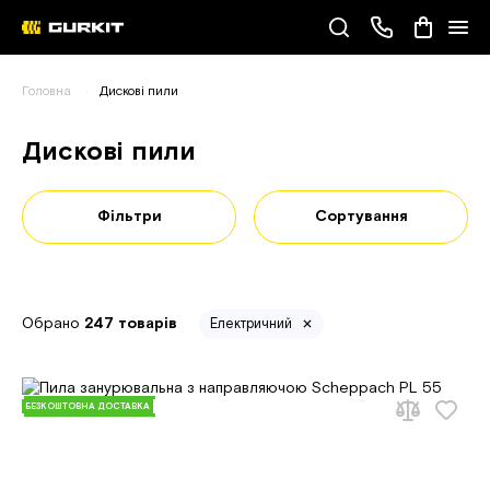
Наші телефони
Головна
Дискові пили
(093) 343-55-55
Дискові пили
Фільтри
Сортування
Обрано
247 товарів
Електричний
БЕЗКОШТОВНА ДОСТАВКА