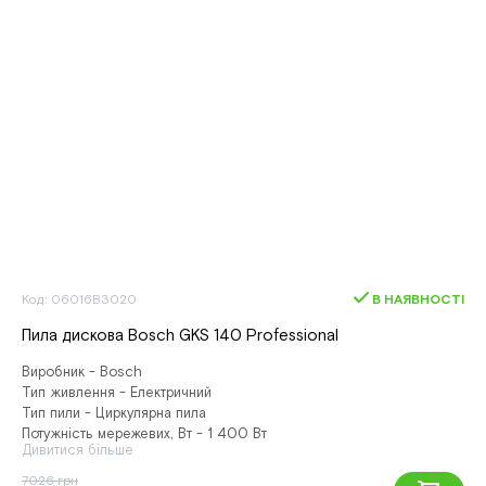
Код: 06016B3020
В НАЯВНОСТІ
Пила дискова Bosch GKS 140 Professional
Виробник - Bosch
Тип живлення - Електричний
Тип пили - Циркулярна пила
Потужність мережевих, Вт - 1 400 Вт
Дивитися більше
7026 грн