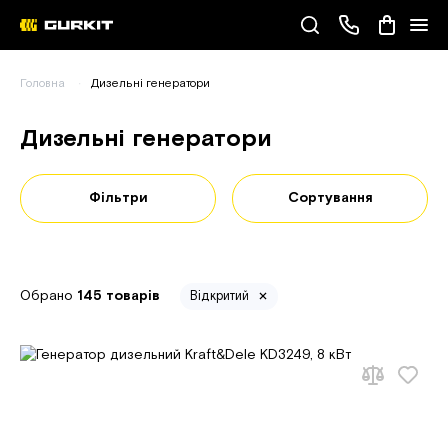
Наші телефони
Головна
Дизельні генератори
(093) 343-55-55
Дизельні генератори
Фільтри
Сортування
Обрано
145 товарів
Відкритий