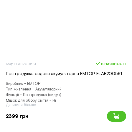
Код: ELAB200581
В НАЯВНОСТІ
Повітродувка садова акумуляторна EMTOP ELAB200581
Виробник - EMTOP
Тип живлення - Акумуляторний
Функції - Повітродувка (видув)
Мішок для збору сміття - Ні
Дивитися більше
2399 грн