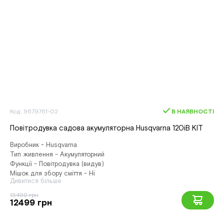
Код: 9679761-02
В НАЯВНОСТІ
Повітродувка садова акумуляторна Husqvarna 120iB КІТ
Виробник - Husqvarna
Тип живлення - Акумуляторний
Функції - Повітродувка (видув)
Мішок для збору сміття - Ні
Дивитися більше
13499 грн
12499 грн