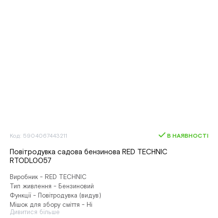
Код: 5904067443211
В НАЯВНОСТІ
Повітродувка садова бензинова RED TECHNIC
RTODL0057
Виробник - RED TECHNIC
Тип живлення - Бензиновий
Функції - Повітродувка (видув)
Мішок для збору сміття - Ні
Дивитися більше