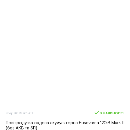
Код: 9679761-01
В НАЯВНОСТІ
Повітродувка садова акумуляторна Husqvarna 120iB Mark II
(без АКБ та ЗП)