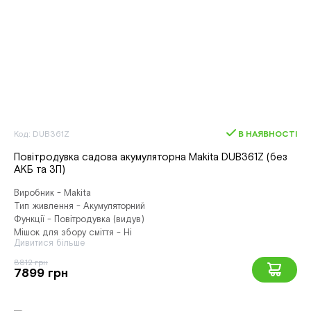
Код: DUB361Z
В НАЯВНОСТІ
Повітродувка садова акумуляторна Makita DUB361Z (без
АКБ та ЗП)
Виробник - Makita
Тип живлення - Акумуляторний
Функції - Повітродувка (видув)
Мішок для збору сміття - Ні
Дивитися більше
8812 грн
7899 грн