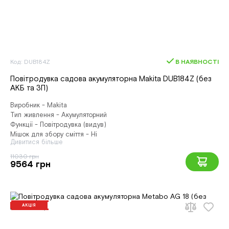
Код: DUB184Z
В НАЯВНОСТІ
Повітродувка садова акумуляторна Makita DUB184Z (без
АКБ та ЗП)
Виробник - Makita
Тип живлення - Акумуляторний
Функції - Повітродувка (видув)
Мішок для збору сміття - Ні
Дивитися більше
11030 грн
9564 грн
АКЦІЯ