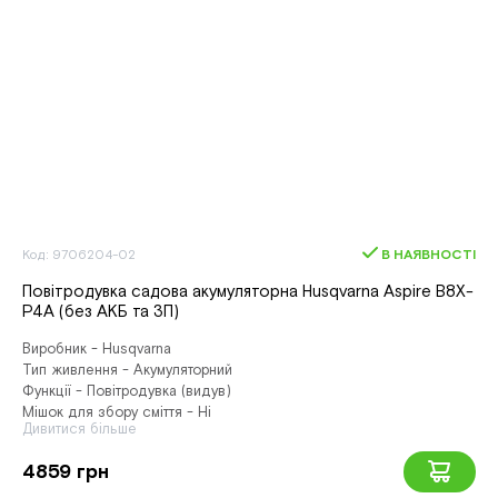
Код: 9706204-02
В НАЯВНОСТІ
Повітродувка садова акумуляторна Husqvarna Aspire B8X-
P4A (без АКБ та ЗП)
Виробник - Husqvarna
Тип живлення - Акумуляторний
Функції - Повітродувка (видув)
Мішок для збору сміття - Ні
Дивитися більше
4859 грн