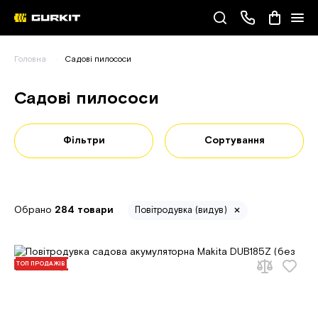
Наші телефони
Головна
Садові пилососи
(093) 343-55-55
Садові пилососи
Фільтри
Сортування
Обрано
284 товари
Повітродувка (видув)
ТОП ПРОДАЖІВ