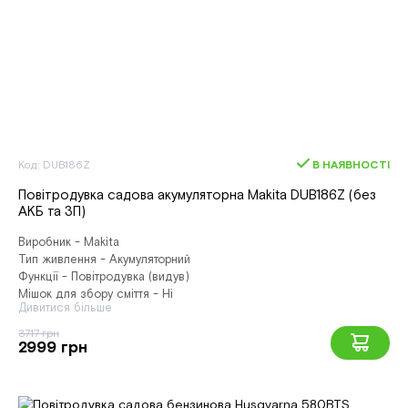
Код: DUB186Z
В НАЯВНОСТІ
Повітродувка садова акумуляторна Makita DUB186Z (без
АКБ та ЗП)
Виробник - Makita
Тип живлення - Акумуляторний
Функції - Повітродувка (видув)
Мішок для збору сміття - Ні
Дивитися більше
3717 грн
2999 грн