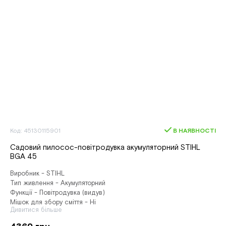
Код: 45130115901
В НАЯВНОСТІ
Садовий пилосос-повітродувка акумуляторний STIHL
BGA 45
Виробник - STIHL
Тип живлення - Акумуляторний
Функції - Повітродувка (видув)
Мішок для збору сміття - Ні
Дивитися більше