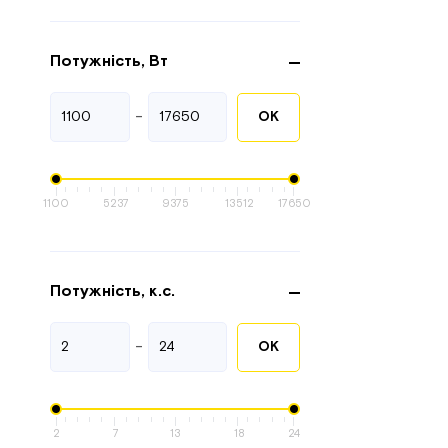
Потужність, Вт
-
ОК
1100
5237
9375
13512
17650
Потужність, к.с.
-
ОК
2
7
13
18
24