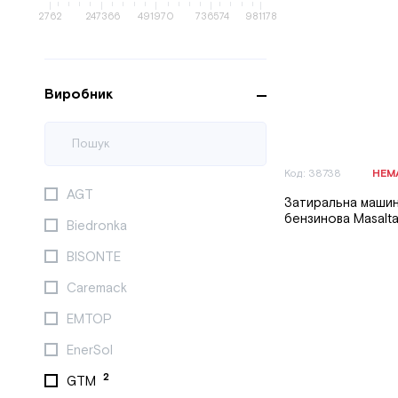
2762
247366
491970
736574
981178
Виробник
Код: 38738
НЕМ
AGT
Затиральна маши
бензинова Masalt
Biedronka
BISONTE
Caremack
EMTOP
EnerSol
2
GTM