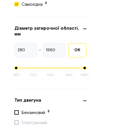
3
Самохідна
Діаметр затирочної області,
мм
-
ОК
280
700
1120
1540
1960
Тип двигуна
3
Бензиновий
Електричний