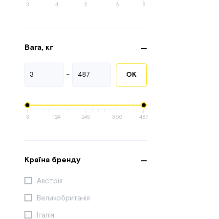
3
4
5
6
8
Вага, кг
-
ОК
3
124
245
366
487
Країна бренду
Австрія
Великобританія
Італія