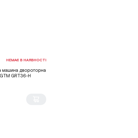
НЕМАЄ В НАЯВНОСТІ
а машина двороторна
 GTM GRT36-H