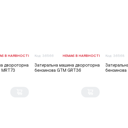
АЄ В НАЯВНОСТІ
Код: 36566
НЕМАЄ В НАЯВНОСТІ
Код: 36568
на двороторна
Затиральна машина двороторна
Затиральн
a MRT73
бензинова GTM GRT36
бензинова