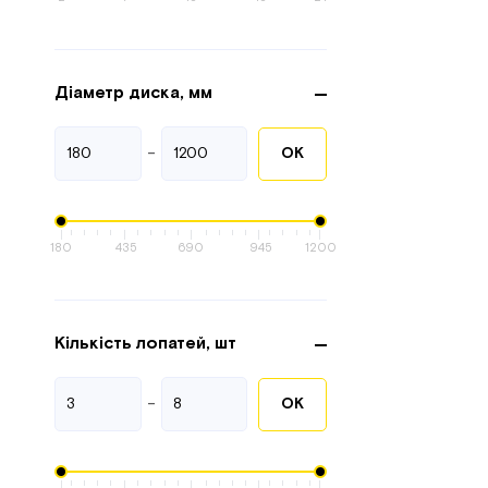
Діаметр диска, мм
-
ОК
180
435
690
945
1200
Кількість лопатей, шт
-
ОК