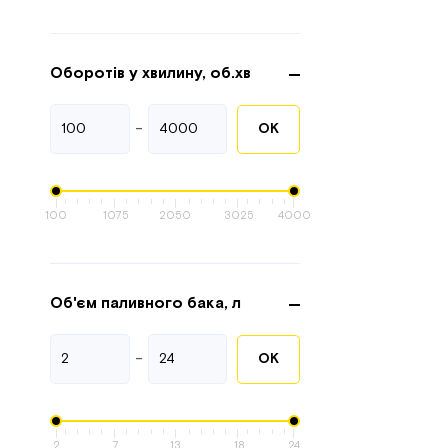
Оборотів у хвилину, об.хв
-
ОК
100
1075
2050
3025
4000
Об'єм паливного бака, л
-
ОК
2
7
13
18
24