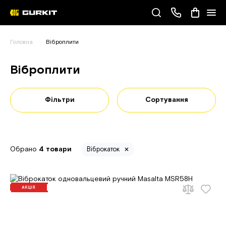
Наші телефони
Головна
Віброплити
(093) 343-55-55
Віброплити
Фільтри
Сортування
Обрано
4 товари
Віброкаток
АКЦІЯ