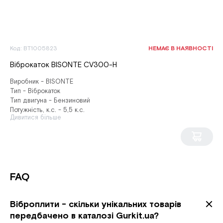
Код: BT1005823
НЕМАЄ В НАЯВНОСТІ
Віброкаток BISONTE CV300-H
Виробник - BISONTE
Тип - Віброкаток
Тип двигуна - Бензиновий
Потужність, к.с. - 5,5 к.с.
Дивитися більше
FAQ
Віброплити - скільки унікальних товарів
передбачено в каталозі Gurkit.ua?