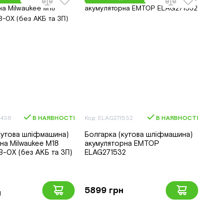
8436
В НАЯВНОСТІ
Код: ELAG271532
В НАЯВНОСТІ
кутова шліфмашина)
Болгарка (кутова шліфмашина)
на Milwaukee M18
акумуляторна EMTOP
-0X (без АКБ та ЗП)
ELAG271532
5899 грн
н