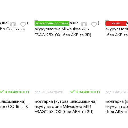
БЕЗКОШТОВНА ДОСТАВКА
АКЦІЯ
В НАЯВНОСТІ
Код: 4933478428
В НАЯВНОСТІ
Код: GA023G
 шліфмашина)
Болгарка (кутова шліфмашина)
Болгарка (
abo CC 18 LTX
акумуляторна Milwaukee M18
акумулято
)
FSAG125X-0X (без АКБ та ЗП)
(без АКБ т