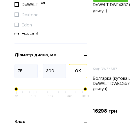
43
DeWALT
Dextone
Edon
6
Einhell
8
EMTOP
Діаметр диска, мм
FORTE
5
GTM
Код: DWE4357
-
ОК
Haisic
Болгарка (кутова
DeWALT DWE4357 
Hecht
двигун)
31
HiKOKI
75
131
187
243
300
Hyundai
16298 грн
ISKRA
Клас
King Tony