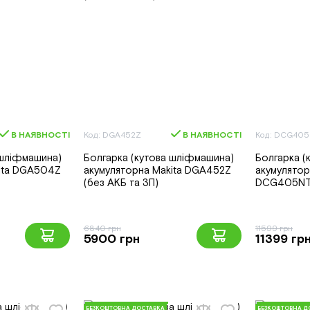
В НАЯВНОСТІ
Код: DGA452Z
В НАЯВНОСТІ
Код: DCG405
 шліфмашина)
Болгарка (кутова шліфмашина)
Болгарка (
ita DGA504Z
акумуляторна Makita DGA452Z
акумулято
(без АКБ та ЗП)
DCG405NT 
6840 грн
11599 грн
5900 грн
11399 гр
БЕЗКОШТОВНА ДОСТАВКА
БЕЗКОШТОВНА Д