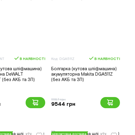
NT
В НАЯВНОСТІ
Код: DGA511Z
В НАЯВНОСТІ
кутова шліфмашина)
Болгарка (кутова шліфмашина)
рна DeWALT
акумуляторна Makita DGA511Z
(без АКБ та ЗП)
(без АКБ та ЗП)
11187 грн
н
9544 грн
ОСТАВКА
БЕЗКОШТОВНА ДОСТАВКА