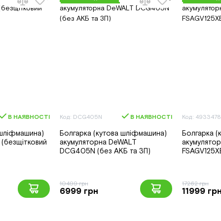
В НАЯВНОСТІ
Код: DCG405N
В НАЯВНОСТІ
Код: 493347
 шліфмашина)
Болгарка (кутова шліфмашина)
Болгарка (
(безщітковий
акумуляторна DeWALT
акумулятор
DCG405N (без АКБ та ЗП)
FSAGV125XB
10499 грн
17262 грн
6999 грн
11999 гр