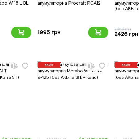
abo W 18 L BL
акумуляторна Procraft PGA12
акумулято
(без АКБ т
2888 грн
1995 грн
2426 грн
АКЦІЯ
АКЦІЯ