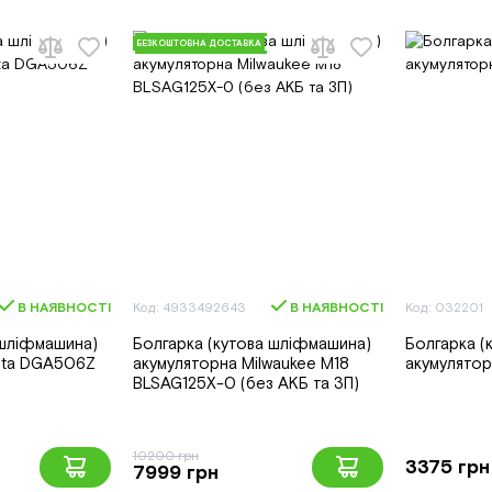
БЕЗКОШТОВНА ДОСТАВКА
В НАЯВНОСТІ
Код: 4933492643
В НАЯВНОСТІ
Код: 032201
 шліфмашина)
Болгарка (кутова шліфмашина)
Болгарка (
ita DGA506Z
акумуляторна Milwaukee M18
акумулятор
BLSAG125X-0 (без АКБ та ЗП)
10200 грн
3375 грн
7999 грн