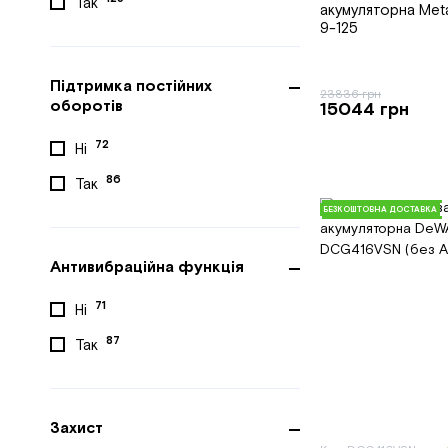
Так
акумуляторна Met
9-125
Підтримка постійних
23836 грн
оборотів
15044 грн
72
Ні
86
Так
БЕЗКОШТОВНА ДОСТАВКА
Антивибраційна функція
71
Ні
87
Так
Захист