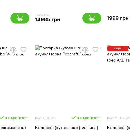
17314 грн
1999 грн
14985 грн
АКЦІЯ
В НАЯВНОСТІ
Код: 030012
В НАЯВНОСТІ
Код: YT-8282
 шліфмашина)
Болгарка (кутова шліфмашина)
Болгарка (