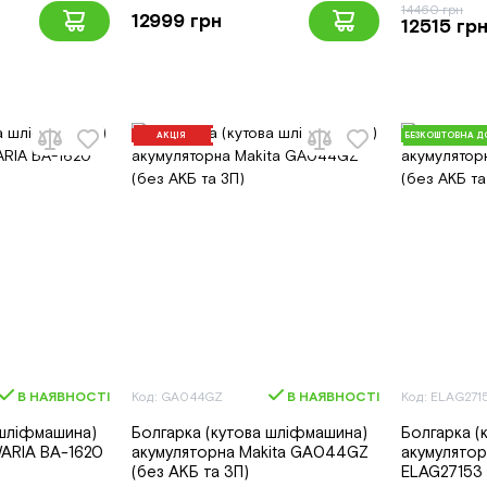
14460 грн
12999 грн
12515 гр
АКЦІЯ
БЕЗКОШТОВНА Д
В НАЯВНОСТІ
Код: GA044GZ
В НАЯВНОСТІ
Код: ELAG271
 шліфмашина)
Болгарка (кутова шліфмашина)
Болгарка (
ARIA BA-1620
акумуляторна Makita GA044GZ
акумулято
(без АКБ та ЗП)
ELAG27153 