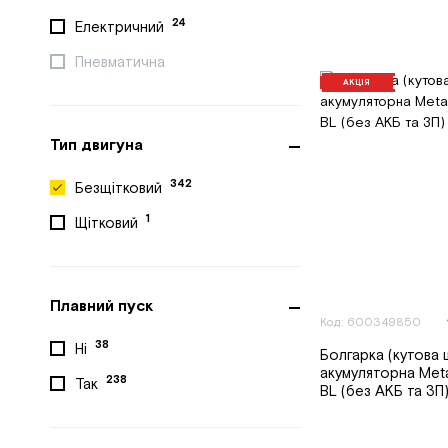
24
Електричний
5
Ryobi
Пневматична
1
Scheppach
АКЦІЯ
2
STANLEY
2
Stark
Тип двигуна
STHOR
342
Безщітковий
Sturm
1
Щітковий
1
Tekhmann
Tolsen
Плавний пуск
2
VITALS
Код: 600349850
5
Worcraft
38
Ні
Болгарка (кутова
акумуляторна Met
15
YATO
238
Так
BL (без АКБ та ЗП
Сталь