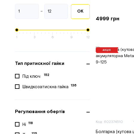
-
ОК
4999 грн
1
3
6
9
12
АКЦІЯ
Тип притискної гайки
152
Під ключ
136
Швидкозатискна гайка
Регулювання обертів
Код: 602374510
118
Ні
Болгарка (кутова
125