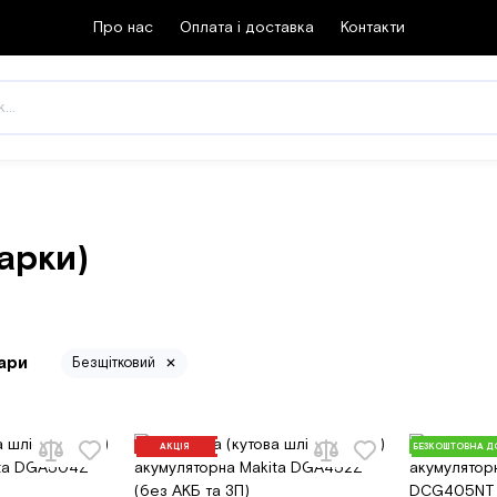
Про нас
Оплата і доставка
Контакти
арки)
ари
Безщітковий
АКЦІЯ
БЕЗКОШТОВНА Д