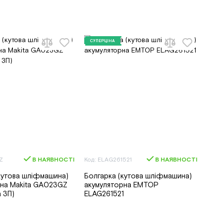
СУПЕРЦІНА
Z
В НАЯВНОСТІ
Код: ELAG261521
В НАЯВНОСТІ
кутова шліфмашина)
Болгарка (кутова шліфмашина)
рна Makita GA023GZ
акумуляторна EMTOP
а ЗП)
ELAG261521