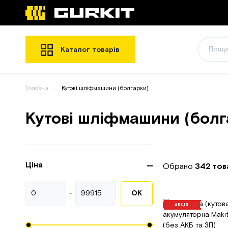
Каталог товарів
Головна
Кутові шліфмашини (болгарки)
Кутові шліфмашини (болг
Ціна
Обрано
342 тов
-
ОК
АКЦІЯ