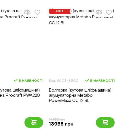
АКЦІЯ
В НАЯВНОСТІ
Код: 600348500
В НАЯВНОСТІ
кутова шліфмашина)
Болгарка (кутова шліфмашина)
на Procraft PWA220
акумуляторна Metabo
PowerMaxx CC 12 BL
14407 грн
13958 грн