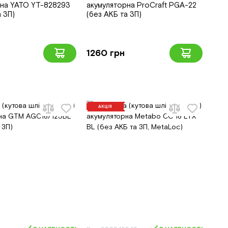
рна YATO YT-828293
акумуляторна ProCraft PGA-22
а ЗП)
(без АКБ та ЗП)
1260 грн
АКЦІЯ