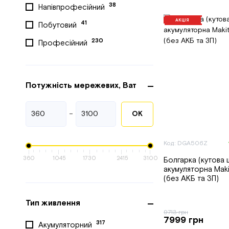
38
Напівпрофесійний
Machtz
АКЦІЯ
41
Побутовий
Machtz
230
Професійний
56
Makita
Maktec
70
Metabo
Потужність мережевих, Ват
Mighty Seven
-
ОК
32
MILWAUKEE
NOWA
Код: DGA506Z
Parkside
360
1045
1730
2415
3100
Болгарка (кутова
акумуляторна Mak
1
Powermat
(без АКБ та ЗП)
14
ProCraft
Тип живлення
RED TECHNIC
9713 грн
7999 грн
317
Акумуляторний
1
Redbo