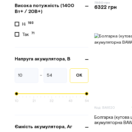
Фиолент
7850 грн
Висока потужність (1400
6322 грн
Вт+ / 20В+)
193
Ні
71
Так
Напруга акумулятора, В
-
ОК
10
21
32
43
54
Код: BA1620
Болгарка (кутова
акумуляторна BAW
Ємність акумулятора, Аг