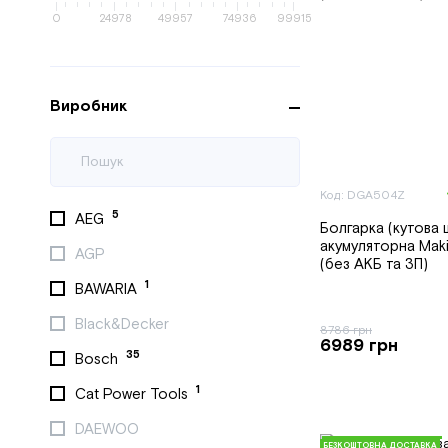
0
24978
49957
74936
99915
Виробник
Код: DGA504Z
5
AEG
Болгарка (кутова
акумуляторна Mak
AGP
(без АКБ та ЗП)
1
BAWARIA
Black&Decker
8786 грн
6989 грн
35
Bosch
1
Cat Power Tools
DAEWOO
БЕЗКОШТОВНА ДОСТАВКА