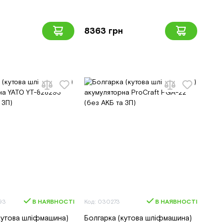
8363 грн
93
В НАЯВНОСТІ
Код: 030273
В НАЯВНОСТІ
кутова шліфмашина)
Болгарка (кутова шліфмашина)