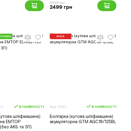
2999 грн
н
2499 грн
ОСТАВКА
АКЦІЯ
53
В НАЯВНОСТІ
Код: 2693
В НАЯВНОСТІ
кутова шліфмашина)
Болгарка (кутова шліфмашина)
рна EMTOP
акумуляторна GTM AGC18/125BL
(без АКБ та ЗП)