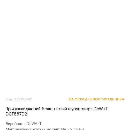
Код: DCF887D2
НА СКЛАДІ В ПОСТАЧАЛЬНИКА
Трьохшвидкісний безщітковий шуруповерт DeWalt
DCF887D2
Виробник - DeWALT
Максимальний крутний момент, Нм - 205 Нм