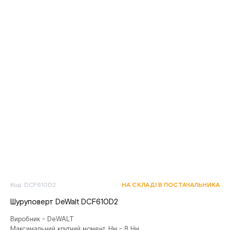
Код: DCF610D2
НА СКЛАДІ В ПОСТАЧАЛЬНИКА
Шуруповерт DeWalt DCF610D2
Виробник - DeWALT
Максимальний крутний момент, Нм - 8 Нм