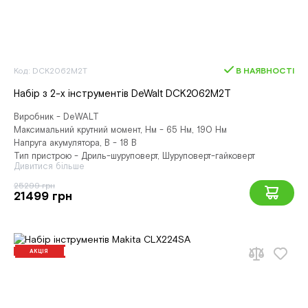
Код: DCK2062M2T
В НАЯВНОСТІ
Набір з 2-х інструментів DeWalt DCK2062M2T
Виробник - DeWALT
Максимальний крутний момент, Нм - 65 Нм, 190 Нм
Напруга акумулятора, В - 18 В
Тип пристрою - Дриль-шуруповерт, Шуруповерт-гайковерт
Дивитися більше
25299 грн
21499 грн
АКЦІЯ