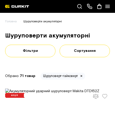
Наші телефони
Головна
Шуруповерти акумуляторні
(093) 343-55-55
Шуруповерти акумуляторні
Фільтри
Сортування
Обрано
71 товар
Шуруповерт-гайковерт
АКЦІЯ