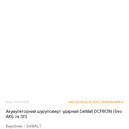
Код: DCF801N
НА СКЛАДІ В ПОСТАЧАЛЬНИКА
Акумуляторний шуруповерт ударний DeWalt DCF801N (без
АКБ та ЗП)
Виробник - DeWALT