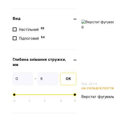
Вид
55
Настільний
54
Підлоговий
Глибина знімання стружки,
мм
-
ОК
Код: JSJ-6
НА СКЛАДІ В ПОСТ
Верстат фугуваль
0
2
4
6
8