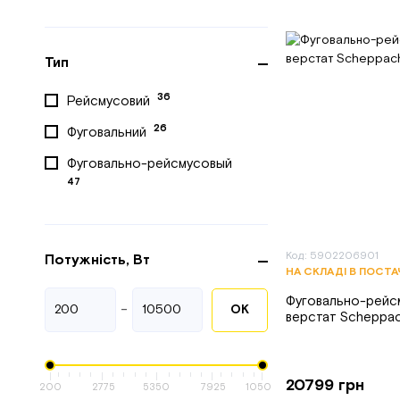
Тип
36
Рейсмусовий
26
Фуговальний
Фуговально-рейсмусовый
47
Код: 5902206901
Потужність, Вт
НА СКЛАДІ В ПОСТ
Фуговально-рейс
-
ОК
верстат Scheppa
20799 грн
200
2775
5350
7925
10500