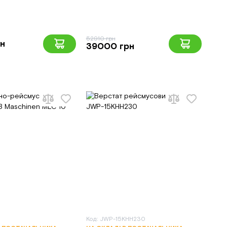
52910 грн
рн
39000 грн
Код: JWP-15KHH230