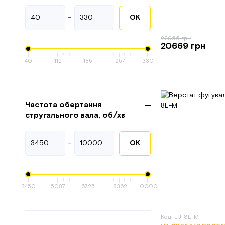
-
ОК
22966 грн
20669 грн
40
112
185
257
330
Частота обертання
стругального вала, об/хв
-
ОК
3450
5087
6725
8362
10000
Код: JJ-8L-M