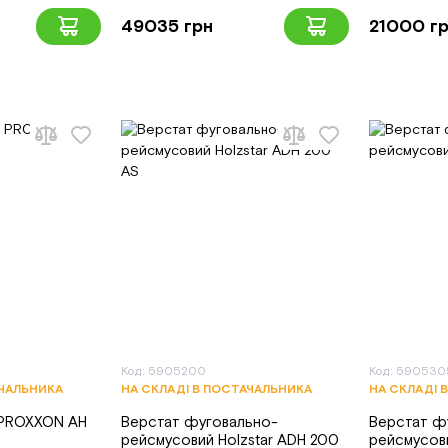
49035 грн
21000 г
Код: 5905200
Код: 590530
АЧАЛЬНИКА
НА СКЛАДІ В ПОСТАЧАЛЬНИКА
НА СКЛАДІ 
 PROXXON АН
Верстат фуговально-
Верстат ф
рейсмусовий Holzstar ADH 200
рейсмусови