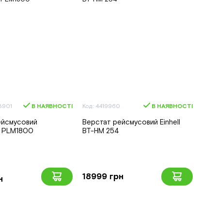
8901
В НАЯВНОСТІ
Код: 4419960
В НАЯВНОСТІ
ейсмусовий
Верстат рейсмусовий Einhell
 PLM1800
BT-HM 254
18999 грн
н