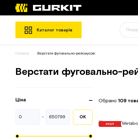
Каталог товарів
Головна
Верстати фуговально-рейсмусові
Верстати фуговально-ре
Ціна
Обрано
109 тов
-
ОК
АКЦІЯ