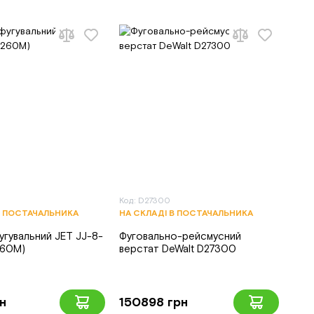
Код: D27300
В ПОСТАЧАЛЬНИКА
НА СКЛАДІ В ПОСТАЧАЛЬНИКА
гувальний JET JJ-8-
Фуговально-рейсмусний
260M)
верстат DeWalt D27300
н
150898 грн