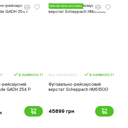
БЕЗКОШТОВНА ДОСТАВКА
4P
В НАЯВНОСТІ
Код: 5902214901
В НАЯВНОСТІ
о-рейсмусний
Фуговально-рейсмусовий
ude GADH 254 P
верстат Scheppach HMS1500
45899 грн
н