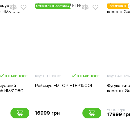
БЕЗКОШТОВНА ДОСТАВКА
РОЗПРОДАЖ
В НАЯВНОСТІ
Код: ETHP15001
В НАЯВНОСТІ
Код: GADH25
мусовий
Рейсмус EMTOP ETHP15001
Фугувальн
ch HMS1080
верстат G
20999 грн
16999 грн
17999 гр