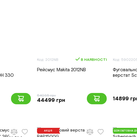
Код: 2012NB
В НАЯВНОСТІ
Код: 590220
Рейсмус Makita 2012NB
Фуговальн
DH 330
верстат S
54035 грн
14899 гр
44499 грн
АКЦІЯ
БЕЗКОШТОВНА Д