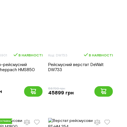
5901
В НАЯВНОСТІ
Код: DW733
В НАЯВНОСТІ
о-рейсмусний
Рейсмусний верстат DeWalt
cheppach HMS850
DW733
58799 грн
н
45899 грн
ОСТАВКА