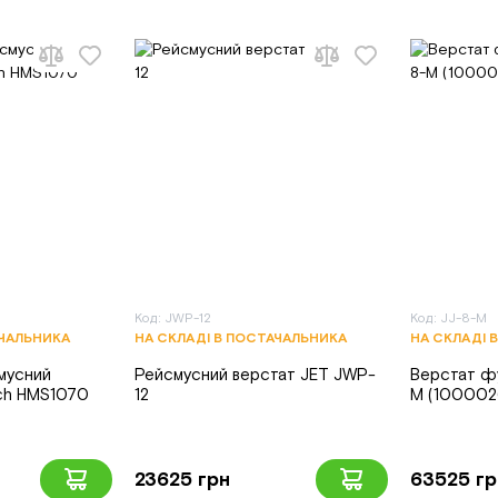
Код: JWP-12
Код: JJ-8-M
АЧАЛЬНИКА
НА СКЛАДІ В ПОСТАЧАЛЬНИКА
НА СКЛАДІ 
мусний
Рейсмусний верстат JET JWP-
Верстат фу
ch HMS1070
12
M (10000
23625 грн
63525 гр