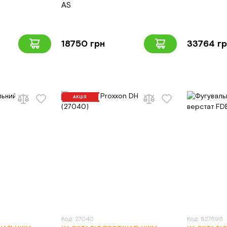
AS
18750 грн
33764 г
АКЦІЯ
Код: 27040
Код: 827696