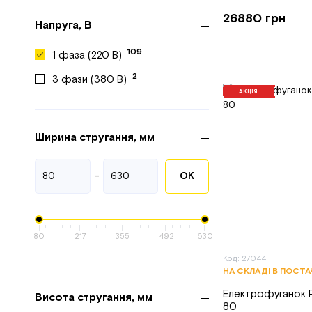
26880 грн
Напруга, В
109
1 фаза (220 В)
2
3 фази (380 В)
АКЦІЯ
Ширина стругання, мм
-
ОК
80
217
355
492
630
Код: 27044
НА СКЛАДІ В ПОСТ
Електрофуганок
Висота стругання, мм
80