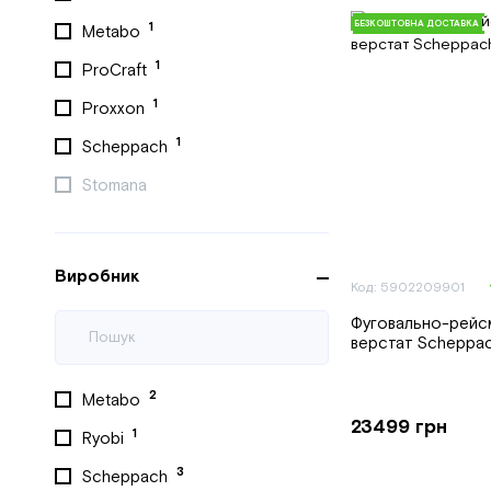
3
ProCraft
БЕЗКОШТОВНА ДОСТАВКА
1
Metabo
2
Proxxon
1
ProCraft
1
Ryobi
1
Proxxon
8
Scheppach
1
Scheppach
1
Stark
Stomana
Stomana
2
Sturm
Виробник
Код: 5902209901
1
Utool
Фуговально-рейс
2
YATO
верстат Scheppa
5
Zipper
2
Metabo
23499 грн
1
Ryobi
3
Scheppach