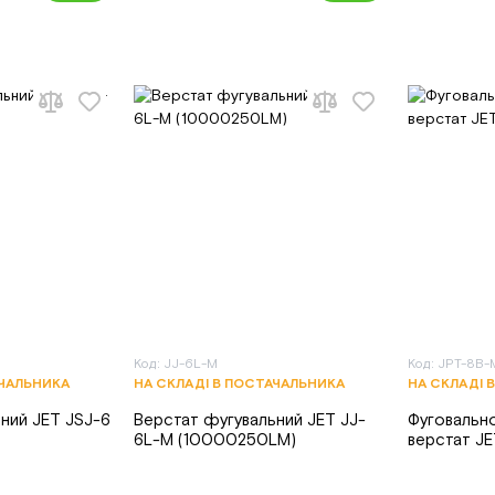
Код: JJ-6L-M
Код: JPT-8B-
АЧАЛЬНИКА
НА СКЛАДІ В ПОСТАЧАЛЬНИКА
НА СКЛАДІ 
ний JET JSJ-6
Верстат фугувальний JET JJ-
Фуговальн
6L-M (10000250LM)
верстат J