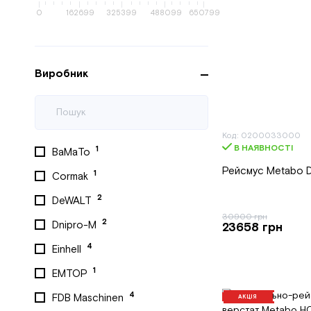
0
162699
325399
488099
650799
Виробник
Код: 0200033000
В НАЯВНОСТІ
1
BaMaTo
Рейсмус Metabo 
1
Cormak
2
DeWALT
30900 грн
2
Dnipro-M
23658 грн
4
Einhell
1
EMTOP
4
FDB Maschinen
АКЦІЯ