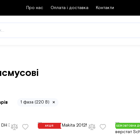
Про нас
Оплата і доставка
Контакти
йсмусові
арів
1 фаза (220 В)
АКЦІЯ
БЕЗКОШТОВНА Д