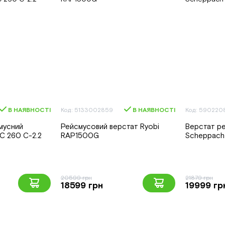
В НАЯВНОСТІ
Код: 5133002859
В НАЯВНОСТІ
Код: 590220
мусний
Рейсмусовий верстат Ryobi
Верстат р
C 260 C-2.2
RAP1500G
Scheppach
20599 грн
21879 грн
18599 грн
19999 гр