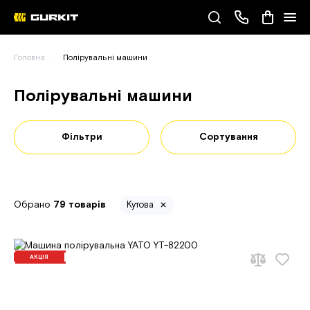
Наші телефони
Головна
Полірувальні машини
(093) 343-55-55
Полірувальні машини
Фільтри
Сортування
Обрано
79 товарів
Кутова
АКЦІЯ