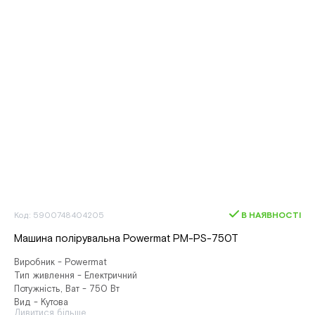
Код: 5900748404205
В НАЯВНОСТІ
Машина полірувальна Powermat PM-PS-750T
Виробник - Powermat
Тип живлення - Електричний
Потужність, Ват - 750 Вт
Вид - Кутова
Дивитися більше