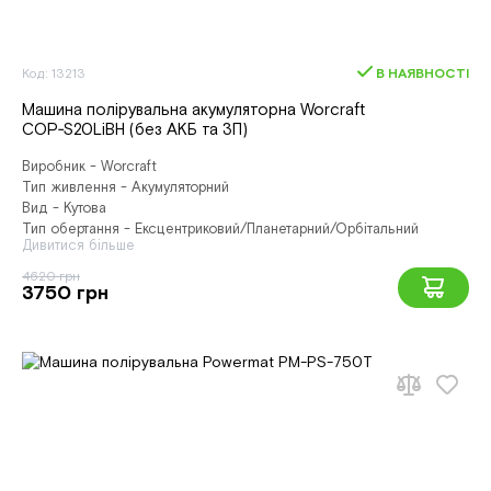
Код: 13213
В НАЯВНОСТІ
Машина полірувальна акумуляторна Worcraft
COP‑S20LiBH (без АКБ та ЗП)
Виробник - Worcraft
Тип живлення - Акумуляторний
Вид - Кутова
Тип обертання - Ексцентриковий/Планетарний/Орбітальний
Дивитися більше
4620 грн
3750 грн