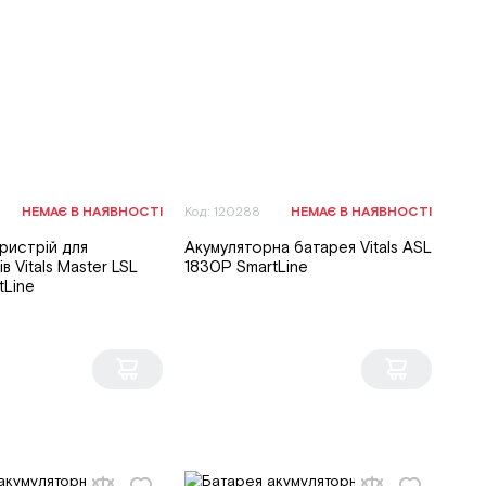
НЕМАЄ В НАЯВНОСТІ
Код: 120288
НЕМАЄ В НАЯВНОСТІ
ристрій для
Акумуляторна батарея Vitals ASL
в Vitals Master LSL
1830P SmartLine
tLine