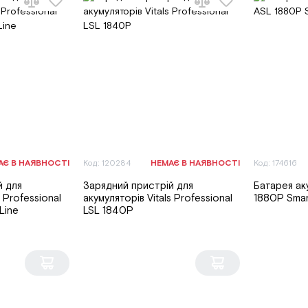
АЄ В НАЯВНОСТІ
Код: 120284
НЕМАЄ В НАЯВНОСТІ
Код: 174616
й для
Зарядний пристрій для
Батарея ак
s Professional
акумуляторів Vitals Professional
1880P Smar
Line
LSL 1840P