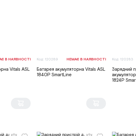
АЄ В НАЯВНОСТІ
Код: 120289
НЕМАЄ В НАЯВНОСТІ
Код: 120283
рна Vitals ASL
Батарея акумуляторна Vitals ASL
Зарядний п
1840P SmartLine
акумуляторі
1824P Smar