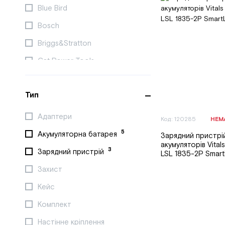
Blue Bird
Bosch
Briggs&Stratton
Cat Power Tools
Cedrus
Тип
DAEWOO
DeWALT
Адаптери
Код: 120285
НЕМ
Dnipro-M
5
Акумуляторна батарея
Зарядний пристрі
акумуляторів Vital
DREMEL
3
Зарядний пристрій
LSL 1835-2P Smart
EGO
Захист
Einhell
Кейс
EMTOP
Комплект
Fiskars
Настінне кріплення