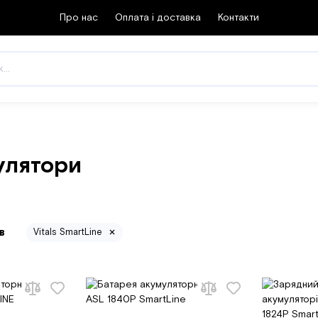
Про нас
Оплата і доставка
Контакти
улятори
в
Vitals SmartLine