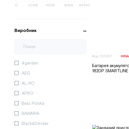
0
20647
41295
61942
82590
Виробник
Код: 120287
НЕМ
4garden
Батарея акумулято
1820P SMARTLINE
AEG
AL-KO
APRO
Bass Polska
BAWARIA
Black&Decker