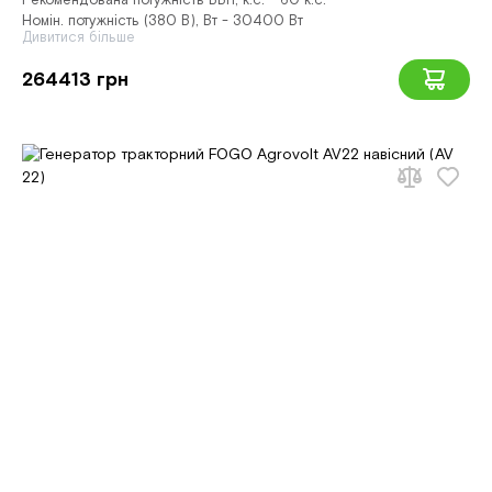
Рекомендована потужність ВВП, к.с. - 60 к.с.
Номін. потужність (380 В), Вт - 30400 Вт
Дивитися більше
264413 грн