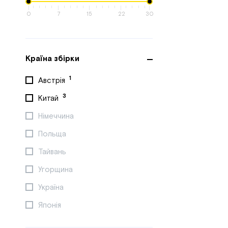
0
7
15
22
30
Країна збірки
1
Австрія
3
Китай
Німеччина
Польща
Тайвань
Угорщина
Україна
Японія