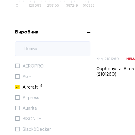
0
129083
258166
387249
516333
Виробник
Код: 2101260
НЕМ
AEROPRO
Фарбопульт Aircra
(2101260)
AGP
4
Aircraft
Airpress
Auarita
BISONTE
Black&Decker