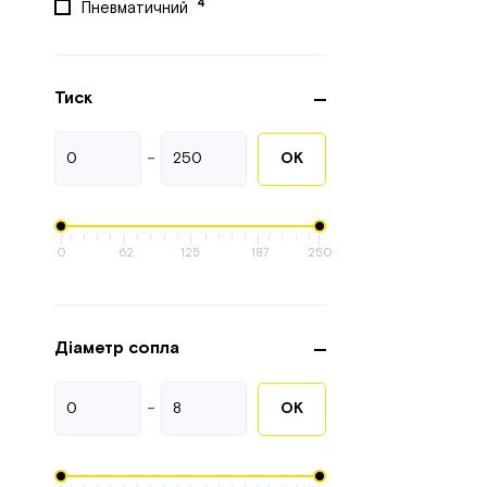
4
Пневматичний
Тиск
-
ОК
0
62
125
187
250
Діаметр сопла
-
ОК