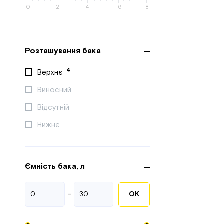
0
2
4
6
8
Розташування бака
4
Верхнє
Виносний
Відсутній
Нижнє
Ємність бака, л
-
ОК