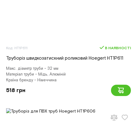
Код: HT1P611
В НАЯВНОСТІ
Труборіз швидкозатискний роликовий Hoegert HT1P611
Макс. діаметр труби - 32 мм
Матеріал труби - Мідь, Алюміній
Країна бренду - Німеччина
518 грн