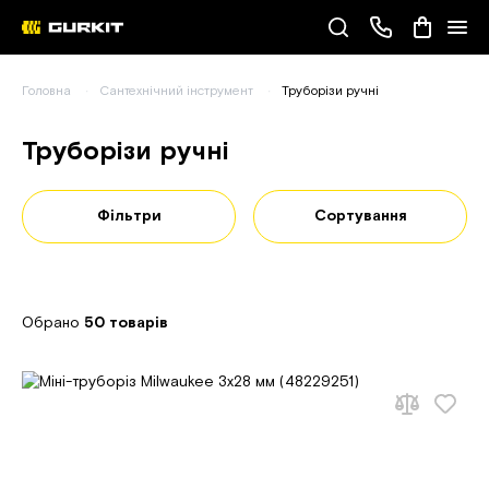
Наші телефони
Головна
Сантехнічний інструмент
Труборізи ручні
(093) 343-55-55
Труборізи ручні
Фільтри
Сортування
Обрано
50 товарів