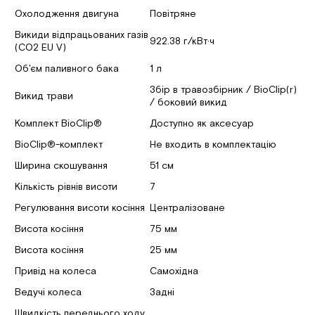
Охолодження двигуна
Повітряне
Викиди відпрацьованих газів
922.38 г/кВт·ч
(CO2 EU V)
Об'єм паливного бака
1 л
Збір в травозбірник / BioClip(r)
Викид трави
/ боковий викид
Комплект BioClip®
Доступно як аксесуар
BioClip®-комплект
Не входить в комплектацію
Ширина скошування
51 см
Кількість рівнів висоти
7
Регулювання висоти косіння
Централізоване
Висота косіння
75 мм
Висота косіння
25 мм
Привід на колеса
Самохідна
Ведучі колеса
Задні
Швидкість переднього ходу,