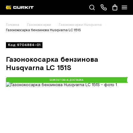
Наші телефони
Головна
Газонокосарки
Газонокосарки Husqvarna
(093) 343-55-55
Газонокосарка бензинова Husqvarna LC 151S
Код: 9704884-01
Газонокосарка бензинова
Husqvarna LC 151S
БЕЗКОШТОВНА ДОСТАВКА