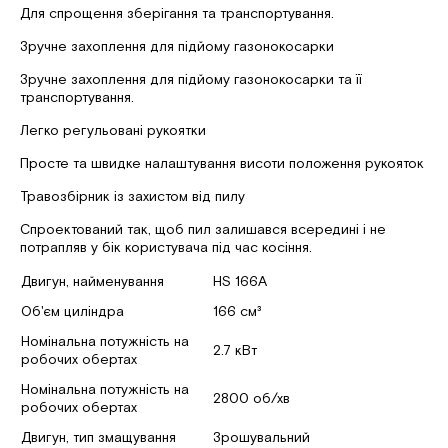
Для спрощення зберігання та транспортування.
Зручне захоплення для підйому газонокосарки
Зручне захоплення для підйому газонокосарки та її
транспортування.
Легко регульовані рукоятки
Просте та швидке налаштування висоти положення рукояток
Травозбірник із захистом від пилу
Спроектований так, щоб пил залишався всередині і не
потрапляв у бік користувача під час косіння.
Двигун, найменування
HS 166A
Об'єм циліндра
166 см³
Номінальна потужність на
2.7 кВт
робочих обертах
Номінальна потужність на
2800 об/хв
робочих обертах
Двигун, тип змащування
Зрошувальний