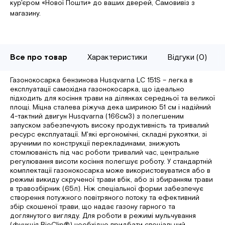
кур'єром «Нової Пошти» до ваших дверей, Самовивіз з
магазину.
Все про товар
Характеристики
Відгуки (0)
Газонокосарка бензинова Husqvarna LC 151S – легка в
експлуатації самохідна газонокосарка, що ідеально
підходить для косіння трави на ділянках середньої та великої
площі. Міцна сталева ріжуча дека шириною 51 см і надійний
4-тактний двигун Husqvarna (166см3) з полегшеним
запуском забезпечують високу продуктивність та тривалий
ресурс експлуатації. М'які ергономічні, складні рукоятки, зі
зручними по конструкції перекладинами, знижують
стомлюваність під час роботи тривалий час, центральне
регулювання висоти косіння полегшує роботу. У стандартній
комплектації газонокосарка може використовуватися або в
режимі викиду скрученої трави вбік, або зі збиранням трави
в травозбірник (65л). Ніж спеціальної форми забезпечує
створення потужного повітряного потоку та ефективний
збір скошеної трави, що надає газону гарного та
доглянутого вигляду. Для роботи в режимі мульчування
(функція BioСlip®) необхідно придбати спеціальний