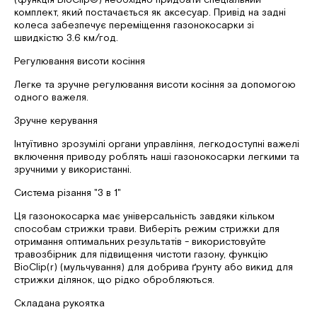
комплект, який постачається як аксесуар. Привід на задні
колеса забезпечує переміщення газонокосарки зі
швидкістю 3.6 км/год.
Регулювання висоти косіння
Легке та зручне регулювання висоти косіння за допомогою
одного важеля.
Зручне керування
Інтуїтивно зрозумілі органи управління, легкодоступні важелі
включення приводу роблять наші газонокосарки легкими та
зручними у використанні.
Система різання "3 в 1"
Ця газонокосарка має універсальність завдяки кільком
способам стрижки трави. Виберіть режим стрижки для
отримання оптимальних результатів - використовуйте
травозбірник для підвищення чистоти газону, функцію
BioClip(r) (мульчування) для добрива ґрунту або викид для
стрижки ділянок, що рідко обробляються.
Складана рукоятка