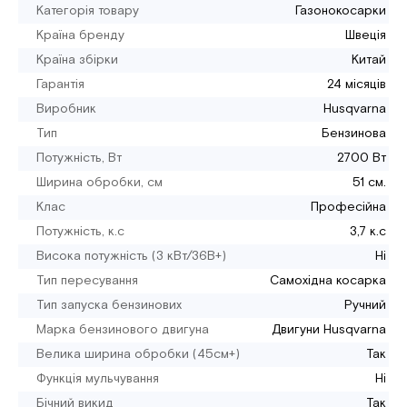
Категорія товару
Газонокосарки
Країна бренду
Швеція
Країна збірки
Китай
Гарантія
24 місяців
Виробник
Husqvarna
Тип
Бензинова
Потужність, Вт
2700 Вт
Ширина обробки, см
51 см.
Клас
Професійна
Потужність, к.с
3,7 к.с
Висока потужність (3 кВт/36В+)
Ні
Тип пересування
Самохідна косарка
Тип запуска бензинових
Ручний
Марка бензинового двигуна
Двигуни Husqvarna
Велика ширина обробки (45см+)
Так
Функція мульчування
Ні
Бічний викид
Так