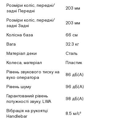
Розміри коліс, передні/
203 мм
задні Передні
Розміри коліс, передні/
203 мм
задні Задні
Колісна база
66 см
Вага
32.3 кг
Матеріал деки
Сталь
Колеса, матеріал
Пластик
Рівень звукового тиску на
86 дБ(А)
вухо оператора
Рівень шуму
96 дБ(А)
Гарантований рівень
98 дБ(А)
потужності звуку, LWA
Вібрація на рукоятці
8.5 м/с²
Handlebar