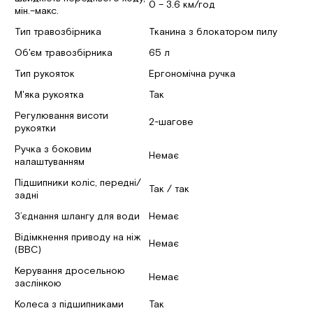
0 – 3.6 км/год
мін.–макс.
Тип травозбірника
Тканина з блокатором пилу
Об'єм травозбірника
65 л
Тип рукояток
Ергономічна ручка
М'яка рукоятка
Так
Регулювання висоти
2-шагове
рукоятки
Ручка з боковим
Немає
налаштуванням
Підшипники коліс, передні/
Так / так
задні
З’єднання шлангу для води
Немає
Відімкнення приводу на ніж
Немає
(BBC)
Керування дросельною
Немає
заслінкою
Колеса з підшипниками
Так