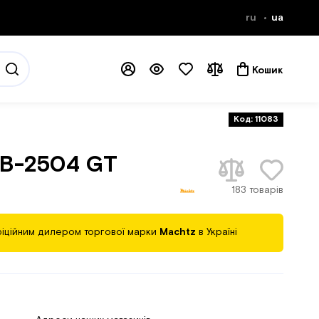
ru
ua
Кошик
Код: 11083
GB-2504 GT
183 товарів
іційним дилером торгової марки
Machtz
в Україні