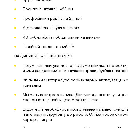
Посилена штанга - ⌀28 мм
Професійний ремінь на 2 плечі
Удосконалена шпуля з ліскою
40-зубий ніж із побідитовими напайками
Надійний трилопатевий ніж
НАДІЙНИЙ 4-ТАКТНИЙ ДВИГУН
Потужність двигуна дозволяє дуже швидко та ефектив
якими завданнями зі скошування трави, бур'янів, чагарни
Збільшений моторесурс робить термін експлуатації ін
тривалим.
Мінімальна витрата палива. Двигуни даного типу витр
економно та з найвищою ефективністю.
Відсутність необхідності приготування паливної суміші
підготовку інструменту до роботи. Олива через окреми
картер двигуна.