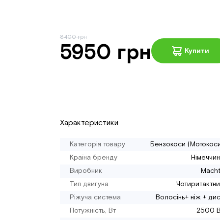
8400 грн
5950 грн
Купити
Характеристики
Категорія товару
Бензокоси (Мотокос
Країна бренду
Німеччи
Виробник
Macht
Тип двигуна
Чотиритактн
Ріжуча система
Волосінь+ ніж + ди
Потужність, Вт
2500 В