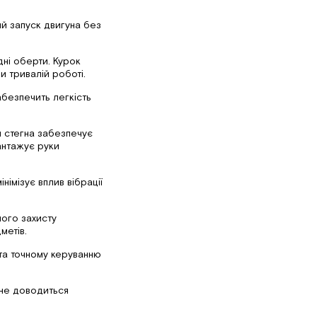
й запуск двигуна без
дні оберти. Курок
и тривалій роботі.
абезпечить легкість
м стегна забезпечує
вантажує руки
імізує вплив вібрації
ного захисту
метів.
та точному керуванню
 не доводиться