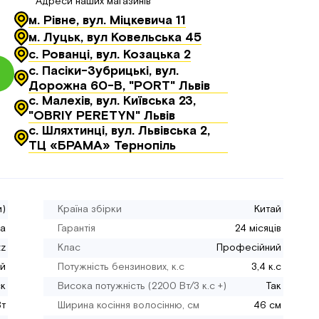
Адреси наших магазинів
м. Рівне, вул. Міцкевича 11
м. Луцьк, вул Ковельська 45
с. Рованці, вул. Козацька 2
с. Пасіки-Зубрицькі, вул.
Дорожна 60-В, "PORT" Львів
с. Малехів, вул. Київська 23,
"OBRIY PERETYN" Львів
с. Шляхтинці, вул. Львівська 2,
ТЦ «БРАМА» Тернопіль
и)
Країна збірки
Китай
на
Гарантія
24 місяців
z
Клас
Професійний
ий
Потужність бензинових, к.с
3,4 к.c
ск
Висока потужність (2200 Вт/3 к.с +)
Так
т
Ширина косіння волосінню, см
46 см