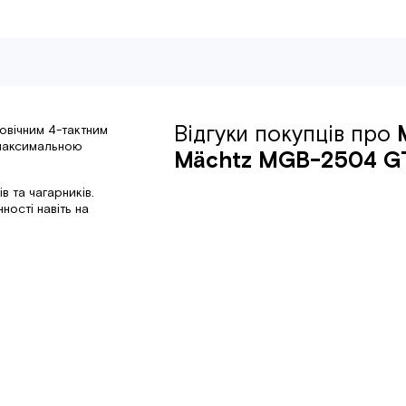
Відгуки покупців про
вічним 4-тактним
 максимальною
Mächtz MGB-2504 G
в та чагарників.
ності навіть на