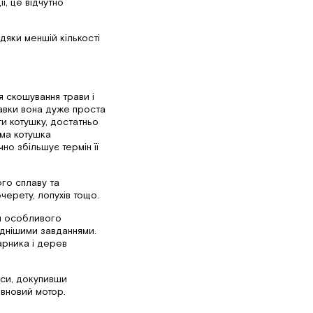
ї, це відчутно
дяки меншій кількості
я скошування трави і
равки вона дуже проста
ти котушку, достатньо
ама котушка
чно збільшує термін її
ого сплаву та
черету, лопухів тощо.
и особливого
аднішими завданнями.
арника і дерев
си, докупивши
овновий мотор.