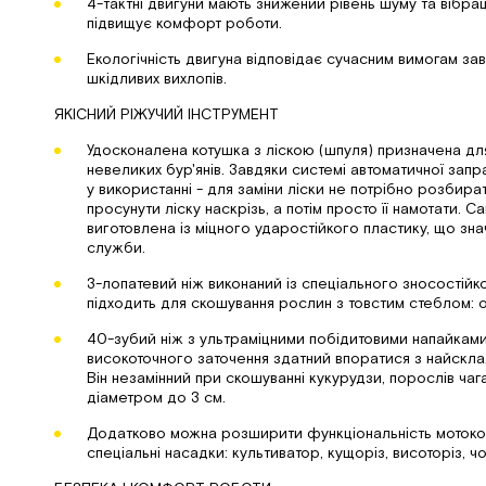
4-тактні двигуни мають знижений рівень шуму та вібраці
підвищує комфорт роботи.
Екологічність двигуна відповідає сучасним вимогам зав
шкідливих вихлопів.
ЯКІСНИЙ РІЖУЧИЙ ІНСТРУМЕНТ
Удосконалена котушка з ліскою (шпуля) призначена дл
невеликих бур'янів. Завдяки системі автоматичної зап
у використанні - для заміни ліски не потрібно розбира
просунути ліску наскрізь, а потім просто її намотати. С
виготовлена ​​із міцного ударостійкого пластику, що зна
служби.
3-лопатевий ніж виконаний із спеціального зносостійк
підходить для скошування рослин з товстим стеблом: о
40-зубий ніж з ультраміцними побідитовими напайкам
високоточного заточення здатний впоратися з найскл
Він незамінний при скошуванні кукурудзи, порослів чаг
діаметром до 3 см.
Додатково можна розширити функціональність мотоко
спеціальні насадки: культиватор, кущоріз, висоторіз, ч