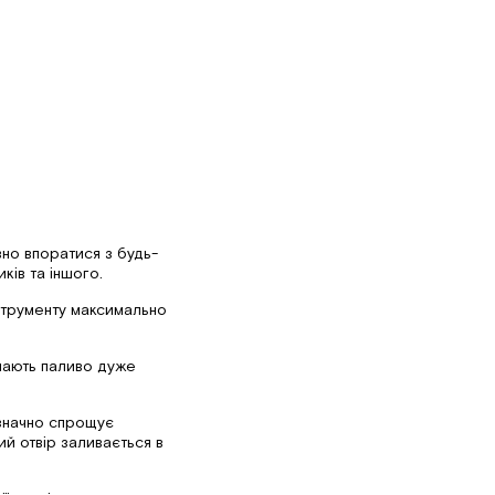
но впоратися з будь-
ків та іншого.
струменту максимально
ачають паливо дуже
 значно спрощує
й отвір заливається в