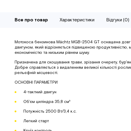
Все про товар
Характеристики
Відгуки (0)
Мотокоса бензинова Mächtz MGB-2504 GT оснащена довго
двигуном, який відрізняється підвищеною продуктивністю,
економічністю та низьким рівнем шуму.
Призначена для скошування трави, зрізання очерету, бур'яні
Добре справляється з видаленням великої кількості рослин
рельєфній місцевості.
ОСНОВНІ ПАРАМЕТРИ
4-тактний двигун
Об'єм циліндра 35,8 см³
Потужність 2500 Вт/3,4 к.с.
Легкий старт
Круїз контроль