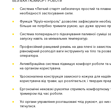
БЕЗПЕКА І КОМФОРТ РОБОТИ
Система «Легкий старт» забезпечує простий та плавни
необхідності застосування сили.
Функція "Круїз-контроль" дозволяє зафіксувати необхі
більше не потрібно тримати рукою, що дуже зручно пр
Система попереднього підкачування паливної суміші з
запуску навіть за мінімальних температур.
Професійний ранцевий ремінь на два плечі із захисто
рівномірний розподіл ваги інструменту на тіло та роз
оператора.
Антивібраційна система підвищує комфорт роботи та мін
на організм користувача.
Удосконалена конструкція захисного кожуха для надій
користувача від трави, що розлітається, і твердих пред
Ергономічні нековзкі рукоятки сприяють комфортному 
тримером під час роботи.
Усі органи управління розташовані «під рукою», до них
тягнутися.