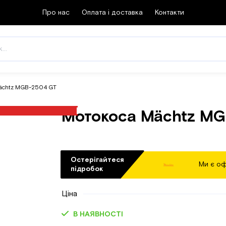
Про нас
Оплата і доставка
Контакти
Mächtz MGB-2504 GT
Мотокоса Mächtz M
Остерігайтеся
Ми є оф
підробок
Ціна
В НАЯВНОСТІ